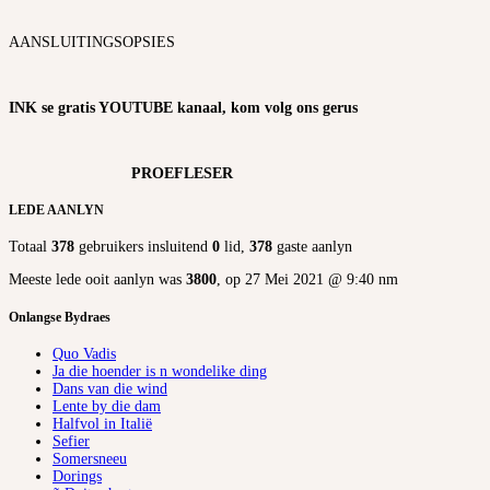
AANSLUITINGSOPSIES
INK se gratis YOUTUBE kanaal, kom volg ons gerus
PROEFLESER
LEDE AANLYN
Totaal
378
gebruikers insluitend
0
lid,
378
gaste aanlyn
Meeste lede ooit aanlyn was
3800
, op 27 Mei 2021 @ 9:40 nm
Onlangse Bydraes
Quo Vadis
Ja die hoender is n wondelike ding
Dans van die wind
Lente by die dam
Halfvol in Italië
Sefier
Somersneeu
Dorings