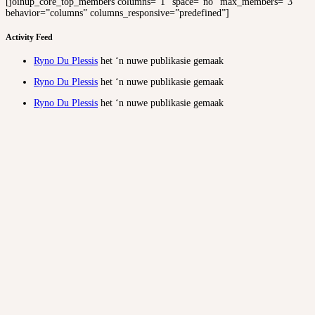
[joinup_core_top_members columns=”1″ space=”no” max_members=”3″
behavior=”columns” columns_responsive=”predefined”]
Activity Feed
Ryno Du Plessis
het ‘n nuwe publikasie gemaak
Ryno Du Plessis
het ‘n nuwe publikasie gemaak
Ryno Du Plessis
het ‘n nuwe publikasie gemaak