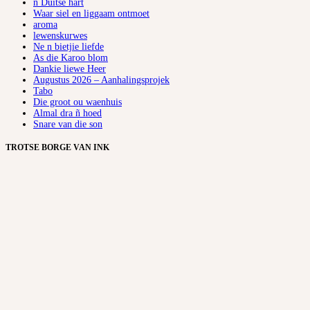
ñ Duitse hart
Waar siel en liggaam ontmoet
aroma
lewenskurwes
Ne n bietjie liefde
As die Karoo blom
Dankie liewe Heer
Augustus 2026 – Aanhalingsprojek
Tabo
Die groot ou waenhuis
Almal dra ñ hoed
Snare van die son
TROTSE BORGE VAN INK