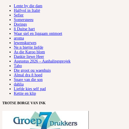
Lente by die dam
Halfvol in Italië
Sefier
Somersneeu
Dorings
ñ Duitse hart
Waar siel en liggaam ontmoet
aroma
lewenskurwes
Ne n bietjie liefde
As die Karoo blom
Dankie liewe Heer
Augustus 2026 – Aanhalingsprojek
Tabo
Die groot ou waenhuis
Almal dra ñ hoed
Snare van die son
dahlia
Liefde kies self pad
Kettie en klip
TROTSE BORGE VAN INK