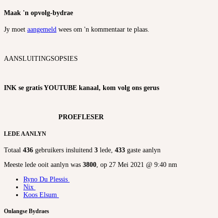
Maak 'n opvolg-bydrae
Jy moet
aangemeld
wees om 'n kommentaar te plaas.
AANSLUITINGSOPSIES
INK se gratis YOUTUBE kanaal, kom volg ons gerus
PROEFLESER
LEDE AANLYN
Totaal
436
gebruikers insluitend
3
lede,
433
gaste aanlyn
Meeste lede ooit aanlyn was
3800
, op 27 Mei 2021 @ 9:40 nm
Ryno Du Plessis
Nix
Koos Elsum
Onlangse Bydraes