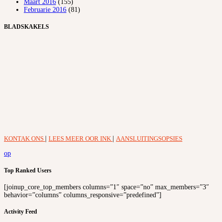
Maart 2016
(155)
Februarie 2016
(81)
BLADSKAKELS
KONTAK ONS
|
LEES MEER OOR INK
|
AANSLUITINGSOPSIES
op
Top Ranked Users
[joinup_core_top_members columns=”1″ space=”no” max_members=”3″
behavior=”columns” columns_responsive=”predefined”]
Activity Feed