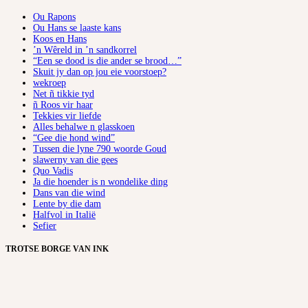
Ou Rapons
Ou Hans se laaste kans
Koos en Hans
’n Wêreld in ’n sandkorrel
“Een se dood is die ander se brood…”
Skuit jy dan op jou eie voorstoep?
wekroep
Net ñ tikkie tyd
ñ Roos vir haar
Tekkies vir liefde
Alles behalwe n glasskoen
“Gee die hond wind”
Tussen die lyne 790 woorde Goud
slawerny van die gees
Quo Vadis
Ja die hoender is n wondelike ding
Dans van die wind
Lente by die dam
Halfvol in Italië
Sefier
TROTSE BORGE VAN INK