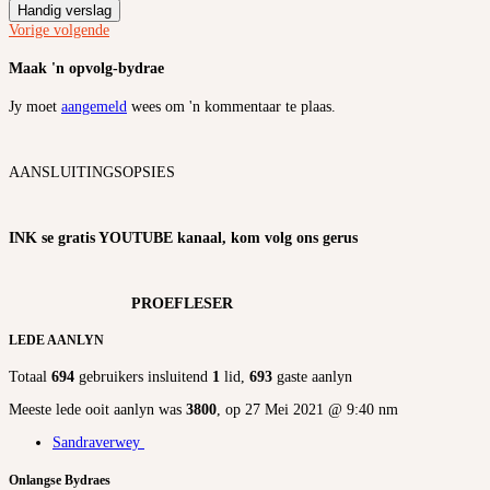
Handig verslag
Vorige
volgende
Maak 'n opvolg-bydrae
Jy moet
aangemeld
wees om 'n kommentaar te plaas.
AANSLUITINGSOPSIES
INK se gratis YOUTUBE kanaal, kom volg ons gerus
PROEFLESER
LEDE AANLYN
Totaal
694
gebruikers insluitend
1
lid,
693
gaste aanlyn
Meeste lede ooit aanlyn was
3800
, op 27 Mei 2021 @ 9:40 nm
Sandraverwey
Onlangse Bydraes