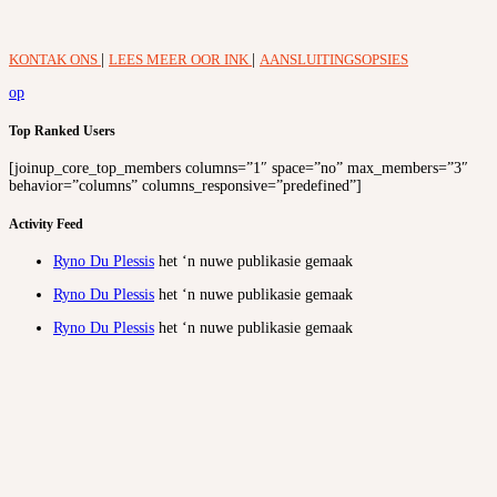
KONTAK ONS
|
LEES MEER OOR INK
|
AANSLUITINGSOPSIES
op
Top Ranked Users
[joinup_core_top_members columns=”1″ space=”no” max_members=”3″
behavior=”columns” columns_responsive=”predefined”]
Activity Feed
Ryno Du Plessis
het ‘n nuwe publikasie gemaak
Ryno Du Plessis
het ‘n nuwe publikasie gemaak
Ryno Du Plessis
het ‘n nuwe publikasie gemaak