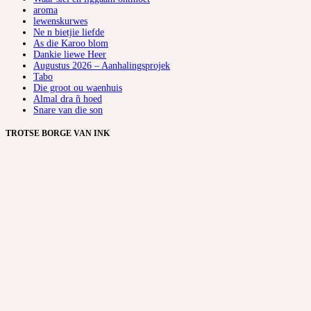
aroma
lewenskurwes
Ne n bietjie liefde
As die Karoo blom
Dankie liewe Heer
Augustus 2026 – Aanhalingsprojek
Tabo
Die groot ou waenhuis
Almal dra ñ hoed
Snare van die son
TROTSE BORGE VAN INK