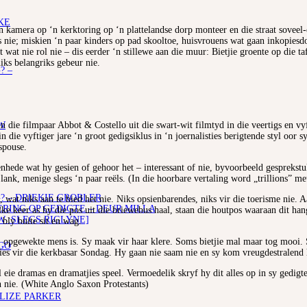
KE
amera op ‘n kerktoring op ‘n plattelandse dorp monteer en die straat soveel-en-
 nie; miskien ‘n paar kinders op pad skooltoe, huisvrouens wat gaan inkopiesdoen
 wat nie rol nie – dis eerder ‘n stillewe aan die muur: Bietjie groente op die 
niks belangriks gebeur nie.
? –
W
n die filmpaar Abbot & Costello uit die swart-wit filmtyd in die veertigs en vy
die vyftiger jare ‘n groot gedigsiklus in ‘n joernalisties berigtende styl oor s
spouse.
nhede wat hy gesien of gehoor het – interessant of nie, byvoorbeeld gesprekstu
nk, menige slegs ‘n paar reëls. (In die hoorbare vertaling word „trillions” me
? – DRIEKIE GROBLER
, wat niks aan te bied het nie. Niks opsienbarendes, niks vir die toerisme nie. 
ING OP GEDIGTE – DEUR MILLA
 keer as hy die pos uit die briewebus haal, staan die houtpos waaraan dit hang 
W :SLEGS RIGLYNE]
bly buite sit en wag.
, opgewekte mens is. Sy maak vir haar klere. Soms bietjie mal maar tog mooi. Sy
GO
ekies vir die kerkbasar Sondag. Hy gaan nie saam nie en sy kom vreugdestralend
ul eie dramas en dramatjies speel. Vermoedelik skryf hy dit alles op in sy gedi
 nie. (White Anglo Saxon Protestants)
ELIZE PARKER