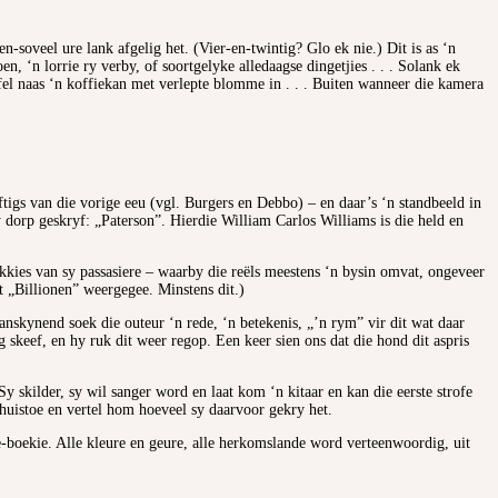
soveel ure lank afgelig het. (Vier-en-twintig? Glo ek nie.) Dit is as ‘n
, ‘n lorrie ry verby, of soortgelyke alledaagse dingetjies . . . Solank ek
tafel naas ‘n koffiekan met verlepte blomme in . . . Buiten wanneer die kamera
ftigs van die vorige eeu (vgl. Burgers en Debbo) – en daar’s ‘n standbeeld in
y dorp geskryf: „Paterson”. Hierdie William Carlos Williams is die held en
kkies van sy passasiere – waarby die reëls meestens ‘n bysin omvat, ongeveer
t „Billionen” weergegee. Minstens dit.)
Aanskynend soek die outeur ‘n rede, ‘n betekenis, „’n rym” vir dit wat daar
skeef, en hy ruk dit weer regop. Een keer sien ons dat die hond dit aspris
 skilder, sy wil sanger word en laat kom ‘n kitaar en kan die eerste strofe
 huistoe en vertel hom hoeveel sy daarvoor gekry het.
gte-boekie. Alle kleure en geure, alle herkomslande word verteenwoordig, uit