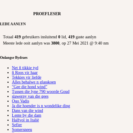
PROEFLESER
LEDE AANLYN
Totaal
419
gebruikers insluitend
0
lid,
419
gaste aanlyn
Meeste lede ooit aanlyn was
3800
, op 27 Mei 2021 @ 9:40 nm
Onlangse Bydraes
Net ñ tikkie tyd
ñ Roos vir haar
Tekkies vir liefde
Alles behalwe n glasskoen
“Gee die hond wind”
Tussen die lyne 790 woorde Goud
slawerny van die gees
Quo Vadis
Ja die hoender is n wondelike ding
Dans van die wind
Lente by die dam
Halfvol in Italië
Sefier
Somersneeu