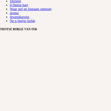
Dorings
ñ Duitse hart
Waar siel en liggaam ontmoet
aroma
lewenskurwes
Ne n bietjie liefde
TROTSE BORGE VAN INK