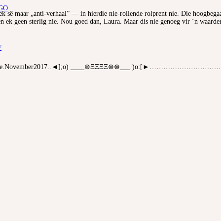
GO
 ek sê maar „anti-verhaal” — in hierdie nie-rollende rolprent nie. Die hoogbe
ien ek geen sterlig nie. Nou goed dan, Laura. Maar dis nie genoeg vir ‘n waarder
F
e.November2017..◄];o) ____⊛ΞΞΞΞ⊛⊛___ )o:[►……………………………