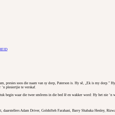
HEID
, presies soos die naam van sy dorp, Paterson is. Hy sê, „Ek is my dorp.” Hy 
‘n plesiertjie te verskaf.
stuk begin waar die twee smôrens in die bed lê en wakker word: Hy het nie ‘n w
 daarstellers Adam Driver, Golshifteh Farahani, Barry Shabaka Henley, Rizwa