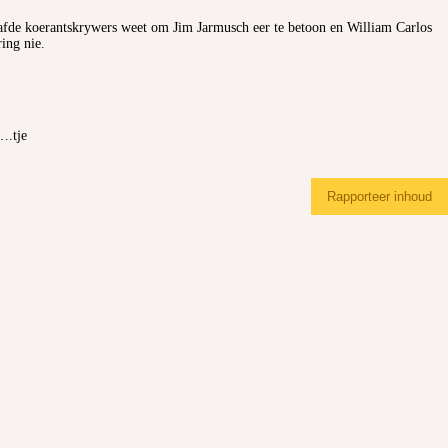
gaafde koerantskrywers weet om Jim Jarmusch eer te betoon en William Carlos
ing nie.
.tje
Rapporteer inhoud