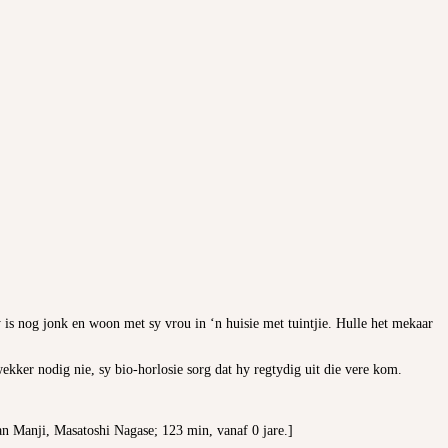
is nog jonk en woon met sy vrou in ‘n huisie met tuintjie. Hulle het mekaar
ekker nodig nie, sy bio-horlosie sorg dat hy regtydig uit die vere kom.
n Manji, Masatoshi Nagase; 123 min, vanaf 0 jare.]