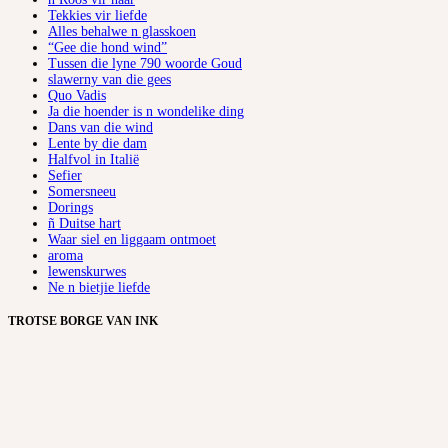
Tekkies vir liefde
Alles behalwe n glasskoen
“Gee die hond wind”
Tussen die lyne 790 woorde Goud
slawerny van die gees
Quo Vadis
Ja die hoender is n wondelike ding
Dans van die wind
Lente by die dam
Halfvol in Italië
Sefier
Somersneeu
Dorings
ñ Duitse hart
Waar siel en liggaam ontmoet
aroma
lewenskurwes
Ne n bietjie liefde
TROTSE BORGE VAN INK