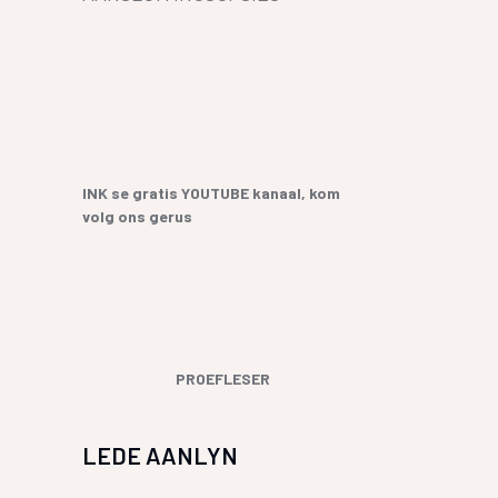
YF
 SANGBUNDEL EN
ME EN GESEGDES IN AFRIKAANS
E GESKIEDENIS
KOPKRAPPERY OOR KOPPELTEKENS
UR HENNING VAN
GIAAT/LETTERDIEFSTAL
INK se gratis YOUTUBE kanaal, kom
GERVERSIES
volg ons gerus
PROEFLESER
LEDE AANLYN