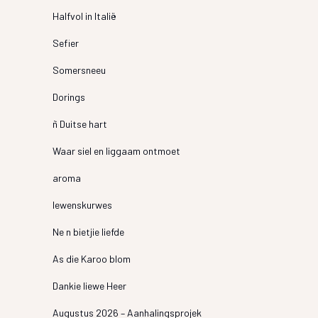
Halfvol in Italië
Sefier
Somersneeu
Dorings
ñ Duitse hart
Waar siel en liggaam ontmoet
aroma
lewenskurwes
Ne n bietjie liefde
As die Karoo blom
Dankie liewe Heer
Augustus 2026 – Aanhalingsprojek