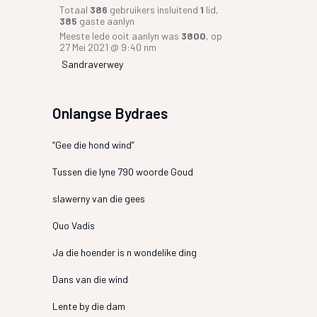
Totaal
386
gebruikers insluitend
1
lid,
385
gaste aanlyn
Meeste lede ooit aanlyn was
3800
, op
27 Mei 2021 @ 9:40 nm
Sandraverwey
Onlangse Bydraes
“Gee die hond wind”
Tussen die lyne 790 woorde Goud
slawerny van die gees
Quo Vadis
Ja die hoender is n wondelike ding
Dans van die wind
Lente by die dam