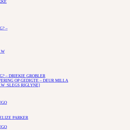
KKE
G? –
.W
G? – DRIEKIE GROBLER
RING OP GEDIGTE – DEUR MILLA
.W :SLEGS RIGLYNE]
UGO
 ELIZE PARKER
UGO