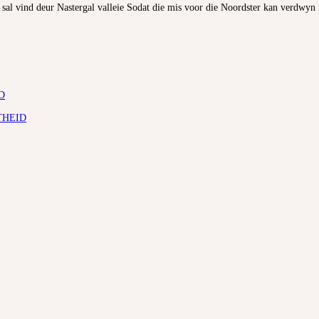
al vind deur Nastergal valleie Sodat die mis voor die Noordster kan verdwyn E
D
THEID