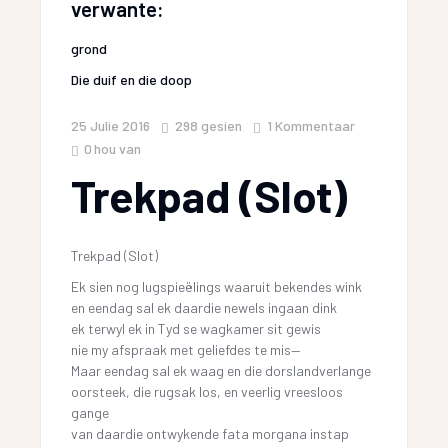
verwante:
grond
Die duif en die doop
25 Julie 2016
298
gesien
1 Kommentaar
0
hou van
Trekpad (Slot)
Trekpad (Slot)
Ek sien nog lugspieëlings waaruit bekendes wink
en eendag sal ek daardie newels ingaan dink
ek terwyl ek in Tyd se wagkamer sit gewis
nie my afspraak met geliefdes te mis—
Maar eendag sal ek waag en die dorslandverlange
oorsteek, die rugsak los, en veerlig vreesloos
gange
van daardie ontwykende fata morgana instap