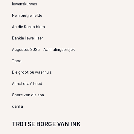
lewenskurwes
Ne n bietjie liefde
As die Karoo blom
Dankie liewe Heer
Augustus 2026 – Aanhalingsprojek
Tabo
Die groot ou waenhuis
Almal dra ñ hoed
Snare van die son
dahlia
TROTSE BORGE VAN INK