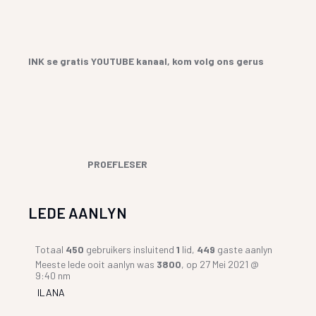
INK se gratis YOUTUBE kanaal, kom volg ons gerus
PROEFLESER
LEDE AANLYN
Totaal
450
gebruikers insluitend
1
lid,
449
gaste aanlyn
Meeste lede ooit aanlyn was
3800
, op 27 Mei 2021 @
9:40 nm
ILANA