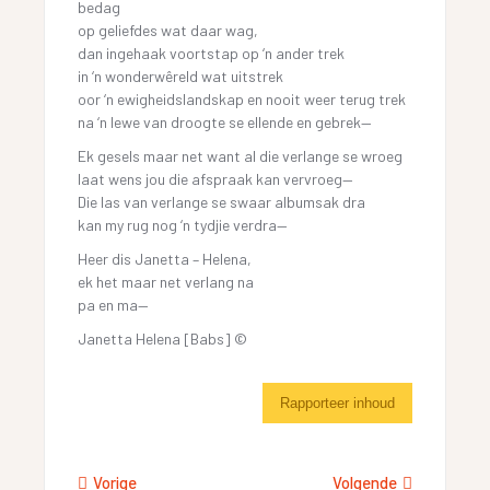
bedag
op geliefdes wat daar wag,
dan ingehaak voortstap op ‘n ander trek
in ‘n wonderwêreld wat uitstrek
oor ‘n ewigheidslandskap en nooit weer terug trek
na ‘n lewe van droogte se ellende en gebrek—
Ek gesels maar net want al die verlange se wroeg
laat wens jou die afspraak kan vervroeg—
Die las van verlange se swaar albumsak dra
kan my rug nog ‘n tydjie verdra—
Heer dis Janetta – Helena,
ek het maar net verlang na
pa en ma—
Janetta Helena [Babs] ©
Rapporteer inhoud
Vorige
Volgende