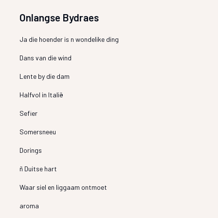
Onlangse Bydraes
Ja die hoender is n wondelike ding
Dans van die wind
Lente by die dam
Halfvol in Italië
Sefier
Somersneeu
Dorings
ñ Duitse hart
Waar siel en liggaam ontmoet
aroma