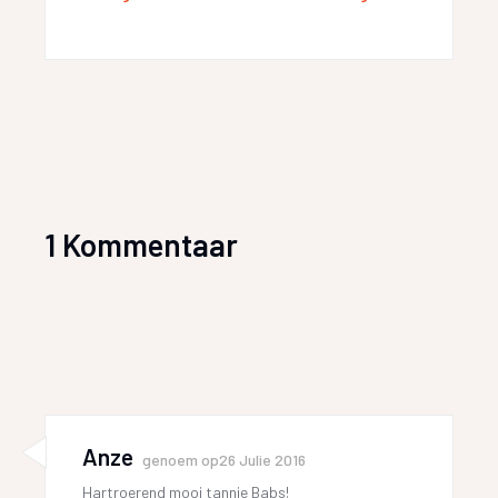
1 Kommentaar
Anze
genoem op
26 Julie 2016
Hartroerend mooi tannie Babs!