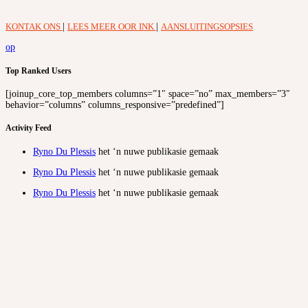
KONTAK ONS
|
LEES MEER OOR INK
|
AANSLUITINGSOPSIES
op
Top Ranked Users
[joinup_core_top_members columns=”1″ space=”no” max_members=”3″
behavior=”columns” columns_responsive=”predefined”]
Activity Feed
Ryno Du Plessis
het ‘n nuwe publikasie gemaak
Ryno Du Plessis
het ‘n nuwe publikasie gemaak
Ryno Du Plessis
het ‘n nuwe publikasie gemaak