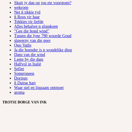
Skuit jy dan op jou eie voorstoep?
wekroep
Net ñ tikkie tyd
ñ Roos vir haar
Tekkies vir liefde
Alles behalwe n glasskoen
“Gee die hond wind”
Tussen die lyne 790 woorde Goud
slawerny van die gees
Quo Vadis
Ja die hoender is n wondelike ding
Dans van die wind
Lente by die dam
Halfvol in Italië
Sefier
Somersneeu
Dorings
ñ Duitse hart
Waar siel en liggaam ontmoet
aroma
TROTSE BORGE VAN INK