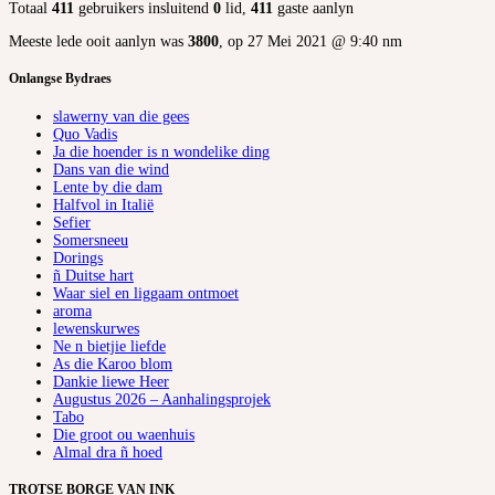
Totaal
411
gebruikers insluitend
0
lid,
411
gaste aanlyn
Meeste lede ooit aanlyn was
3800
, op 27 Mei 2021 @ 9:40 nm
Onlangse Bydraes
slawerny van die gees
Quo Vadis
Ja die hoender is n wondelike ding
Dans van die wind
Lente by die dam
Halfvol in Italië
Sefier
Somersneeu
Dorings
ñ Duitse hart
Waar siel en liggaam ontmoet
aroma
lewenskurwes
Ne n bietjie liefde
As die Karoo blom
Dankie liewe Heer
Augustus 2026 – Aanhalingsprojek
Tabo
Die groot ou waenhuis
Almal dra ñ hoed
TROTSE BORGE VAN INK