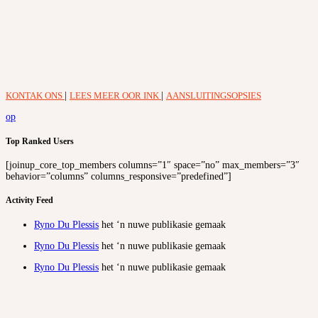
KONTAK ONS
|
LEES MEER OOR INK
|
AANSLUITINGSOPSIES
op
Top Ranked Users
[joinup_core_top_members columns=”1″ space=”no” max_members=”3″
behavior=”columns” columns_responsive=”predefined”]
Activity Feed
Ryno Du Plessis
het ‘n nuwe publikasie gemaak
Ryno Du Plessis
het ‘n nuwe publikasie gemaak
Ryno Du Plessis
het ‘n nuwe publikasie gemaak