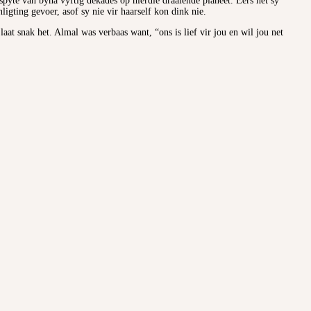
spyte van byna vyftig dekades op hierdie draaiende planeet. Eers het sy
ligting gevoer, asof sy nie vir haarself kon dink nie.
aat snak het. Almal was verbaas want, “ons is lief vir jou en wil jou net