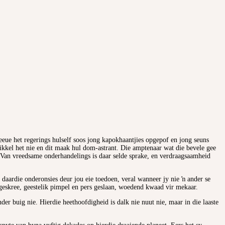
 eeue het regerings hulself soos jong kapokhaantjies opgepof en jong seuns
wikkel het nie en dit maak hul dom-astrant. Die amptenaar wat die bevele gee
ie. Van vreedsame onderhandelings is daar selde sprake, en verdraagsaamheid
aardie onderonsies deur jou eie toedoen, veral wanneer jy nie ŉ ander se
 geskree, geestelik pimpel en pers geslaan, woedend kwaad vir mekaar.
der buig nie. Hierdie heethoofdigheid is dalk nie nuut nie, maar in die laaste