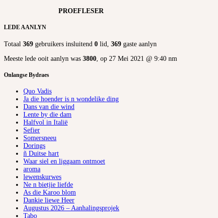
PROEFLESER
LEDE AANLYN
Totaal
369
gebruikers insluitend
0
lid,
369
gaste aanlyn
Meeste lede ooit aanlyn was
3800
, op 27 Mei 2021 @ 9:40 nm
Onlangse Bydraes
Quo Vadis
Ja die hoender is n wondelike ding
Dans van die wind
Lente by die dam
Halfvol in Italië
Sefier
Somersneeu
Dorings
ñ Duitse hart
Waar siel en liggaam ontmoet
aroma
lewenskurwes
Ne n bietjie liefde
As die Karoo blom
Dankie liewe Heer
Augustus 2026 – Aanhalingsprojek
Tabo