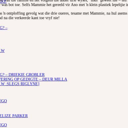
e van die familie en het volgens die ander drie wyses, “niks” geweet nie – ten 
KKE
 was bot toe. Selfs Mammie het gereeld vir Ano met ŉ klein plastiek lepeltjie in
was ŉ ontploffing gevolg wat die drie oueres, tesame met Mammie, na hul asems l
nd na die verkeerde kant toe vryf nie!
G? –
.W
G? – DRIEKIE GROBLER
RING OP GEDIGTE – DEUR MILLA
.W :SLEGS RIGLYNE]
UGO
 ELIZE PARKER
UGO