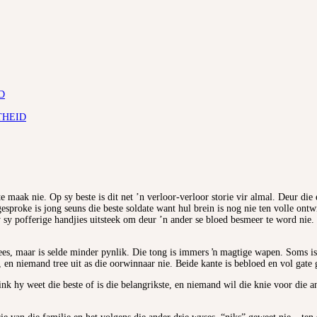
D
THEID
 maak nie. Op sy beste is dit net ’n verloor-verloor storie vir almal. Deur die
esproke is jong seuns die beste soldate want hul brein is nog nie ten volle ont
l hy sy pofferige handjies uitsteek om deur ’n ander se bloed besmeer te word n
s, maar is selde minder pynlik. Die tong is immers ŉ magtige wapen. Soms is d
 en niemand tree uit as die oorwinnaar nie. Beide kante is bebloed en vol gate
nk hy weet die beste of is die belangrikste, en niemand wil die knie voor die an