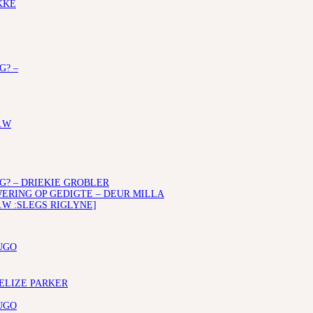
KKE
G? –
.W
G? – DRIEKIE GROBLER
RING OP GEDIGTE – DEUR MILLA
.W :SLEGS RIGLYNE]
UGO
 ELIZE PARKER
UGO