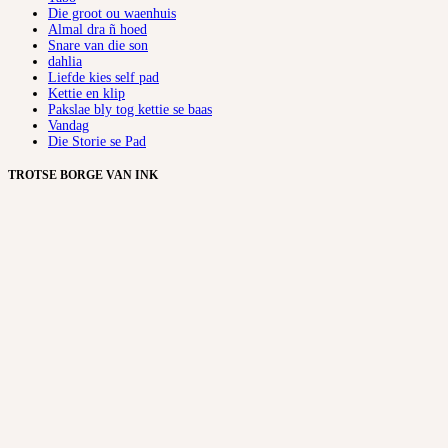
Die groot ou waenhuis
Almal dra ñ hoed
Snare van die son
dahlia
Liefde kies self pad
Kettie en klip
Pakslae bly tog kettie se baas
Vandag
Die Storie se Pad
TROTSE BORGE VAN INK