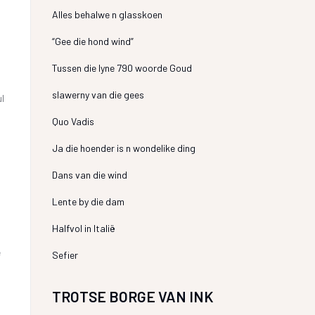
Alles behalwe n glasskoen
“Gee die hond wind”
Tussen die lyne 790 woorde Goud
slawerny van die gees
ul
Quo Vadis
Ja die hoender is n wondelike ding
Dans van die wind
Lente by die dam
Halfvol in Italië
e
Sefier
TROTSE BORGE VAN INK