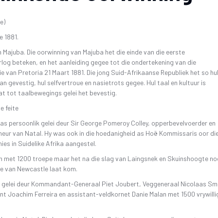
26 OKTOBER 2019 4DE GALA AAND
FAK – ELEKTRONIESE
IDIOME EN GESEGDES IN AF
KITAARDRUKKE
e)
10 NOVEMBER 2018 – 3DE GALA AAND
‘N KOPKRAPPERY OOR KOPPE
VERGETE HELDE UIT DI
e 1881.
4 NOVEMBER 2017 – 2DE GALA-AAND
VRYSTAATSTORIES DE
PLAGIAAT/LETTERD
n Majuba. Die oorwinning van Majuba het die einde van die eerste
22 OKTOBER 2016 – 1STE GALA AAND
ASWEGEN
log beteken, en het aanleiding gegee tot die ondertekening van die
e van Pretoria 21 Maart 1881. Die jong Suid-Afrikaanse Republiek het so hu
KINDERLIEDJIES
n gevestig, hul selfvertroue en nasietrots gegee. Hul taal en kultuur is
KINDERRYMPIES – VIN
t tot taalbewegings gelei het bevestig.
e feite
was persoonlik gelei deur Sir George Pomeroy Colley, opperbevelvoerder en
eur van Natal. Hy was ook in die hoedanigheid as Hoë Kommissaris oor di
nies in Suidelike Afrika aangestel.
in met 1200 troepe maar het na die slag van Laingsnek en Skuinshoogte no
e van Newcastle laat kom.
is gelei deur Kommandant-Generaal Piet Joubert, Veggeneraal Nicolaas Smi
 Joachim Ferreira en assistant-veldkornet Danie Malan met 1500 vrywilli