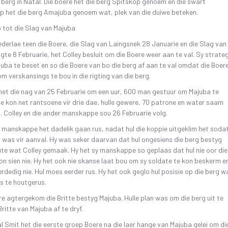
n berg in Natal. Die boere het die berg Spitskop genoem en die swart
 het die berg Amajuba genoem wat, plek van die duiwe beteken.
 tot die Slag van Majuba
derlae teen die Boere, die Slag van Laingsnek 28 Januarie en die Slag van
te 8 Februarie, het Colley besluit om die Boere weer aan te val. Sy strateg
ba te beset en so die Boere van bo die berg af aan te val omdat die Boer
m verskansings te bou in die rigting van die berg.
met die nag van 25 Februarie om een uur, 600 man gestuur om Majuba te
le kon net rantsoene vir drie dae, hulle gewere, 70 patrone en water saam
 Colley en die ander manskappe sou 26 Februarie volg.
y manskappe het dadelik gaan rus, nadat hul die koppie uitgeklim het soda
s was vir aanval. Hy was seker daarvan dat hul ongesiens die berg bestyg
oute wat Colley gemaak. Hy het sy manskappe so geplaas dat hul nie oor die
on sien nie. Hy het ook nie skanse laat bou om sy soldate te kon beskerm e
verdedig nie. Hul moes eerder rus. Hy het ook geglo hul posisie op die berg w
s te houtgerus.
re agtergekom die Britte bestyg Majuba. Hulle plan was om die berg uit te
Britte van Majuba af te dryf.
 Smit het die eerste groep Boere na die laer hange van Majuba gelei om di