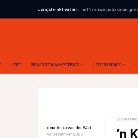
Ryno Du Plessis
Jongste aktiwiteit:
het ‘n nuwe publikasie gemaak
S
LEDE
PROJEKTE & KOMPETISIES
LEDE BYDRAES
L
AUGUSTUS 2026 – AANHALINGSPROJEK
GEDIGTE
EKSTERNE KOMPETISIES
VERHALE – ALGEMEEN
ATKV-TAK LOERIE POËSIEKOMPETISIE
PROSA
29 Desemb
deur
Anita van der Walt
’n 
vir
Desember 2023 -