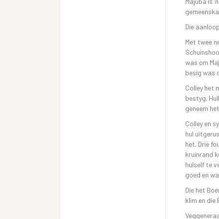
Majuba is ’
gemeenskap
Die aanloop
Met twee ne
Schuinshoog
was om Maju
besig was o
Colley het 
bestyg. Hul
geneem het.
Colley en s
hul uitgeru
het. Drie f
kruinrand k
hulself te 
goed en wa
Die het Boe
klim en die 
Veggeneraal