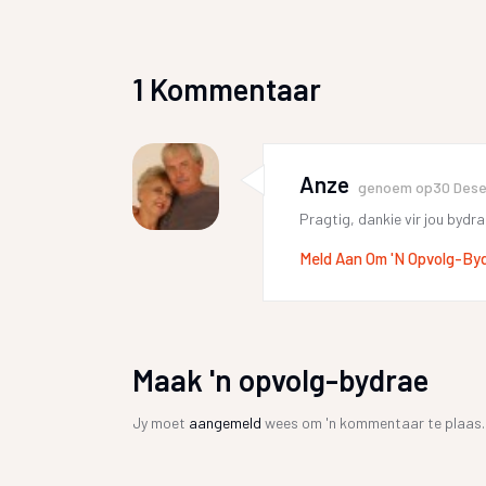
1 Kommentaar
Anze
genoem op
30 Des
Pragtig, dankie vir jou bydr
Meld Aan Om 'n Opvolg-By
Maak 'n opvolg-bydrae
Jy moet
aangemeld
wees om 'n kommentaar te plaas.