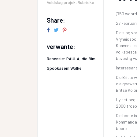
Veldslag projek
,
Rubrieke
(750 woord
Share:
27 Februari
Die slag va
Vryheidsoor
verwante:
Konvensiesi
volksbestaa
bevestig wa
Resensie: PAULA, die film
Interessant
Spookasem Wolke
Die Britte 
die goewern
Britse Kolo
Hy het beg
2000 troep
Die boere 
Kommandant
boere.