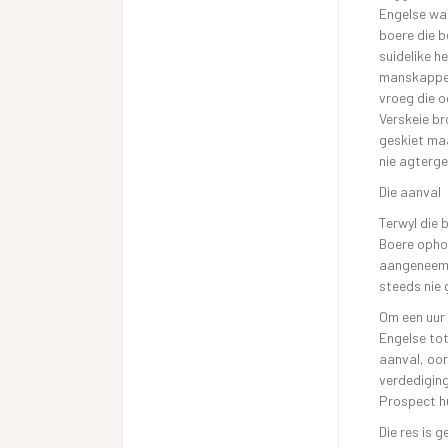
Engelse wat
boere die b
suidelike h
manskappe,
vroeg die o
Verskeie br
geskiet maa
nie agterge
Die aanval
Terwyl die 
Boere ophou
aangeneem d
steeds nie 
Om een uur 
Engelse tot
aanval, oor
verdediging
Prospect hu
Die res is 