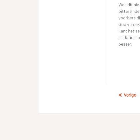
Was dit nie
bittereinde
voorbereidi
God verseke
kant het se
is. Daar is
beseer.
Vorige