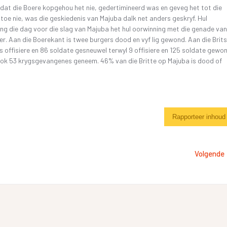
 dat die Boere kopgehou het nie, gedertimineerd was en geveg het tot die
 toe nie, was die geskiedenis van Majuba dalk net anders geskryf. Hul
ng die dag voor die slag van Majuba het hul oorwinning met die genade van
r. Aan die Boerekant is twee burgers dood en vyf lig gewond. Aan die Brit
s offisiere en 86 soldate gesneuwel terwyl 9 offisiere en 125 soldate gewo
 ook 53 krygsgevangenes geneem. 46% van die Britte op Majuba is dood of
Rapporteer inhoud
Volgende