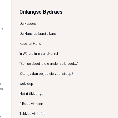
Onlangse Bydraes
Ou Rapons
ie
Ou Hans se laaste kans
e
Koos en Hans
’n Wêreld in ’n sandkorrel
“Een se dood is die ander se brood…”
t
Skuit jy dan op jou eie voorstoep?
n
wekroep
as
Net ñ tikkie tyd
ñ Roos vir haar
Tekkies vir liefde
e