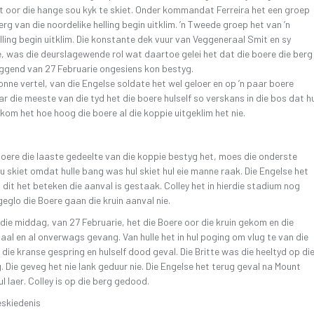
 oor die hange sou kyk te skiet. Onder kommandat Ferreira het een groep
erg van die noordelike helling begin uitklim. ’n Tweede groep het van ’n
elling begin uitklim. Die konstante dek vuur van Veggeneraal Smit en sy
 was die deurslagewende rol wat daartoe gelei het dat die boere die berg
ggend van 27 Februarie ongesiens kon bestyg.
onne vertel, van die Engelse soldate het wel geloer en op ’n paar boere
r die meeste van die tyd het die boere hulself so verskans in die bos dat h
kom het hoe hoog die boere al die koppie uitgeklim het nie.
boere die laaste gedeelte van die koppie bestyg het, moes die onderste
 skiet omdat hulle bang was hul skiet hul eie manne raak. Die Engelse het
it het beteken die aanval is gestaak. Colley het in hierdie stadium nog
geglo die Boere gaan die kruin aanval nie.
die middag, van 27 Februarie, het die Boere oor die kruin gekom en die
aal en al onverwags gevang. Van hulle het in hul poging om vlug te van die
 die kranse gespring en hulself dood geval. Die Britte was die heeltyd op di
. Die geveg het nie lank geduur nie. Die Engelse het terug geval na Mount
l laer. Colley is op die berg gedood.
geskiedenis