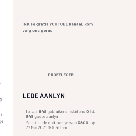
SKRYF
 SANGBUNDEL EN
RIKAANS
LTEKENS
E GESKIEDENIS
INK se gratis YOUTUBE kanaal, kom
volg ons gerus
UR HENNING VAN
IEFSTAL
l
GERVERSIES
PROEFLESER
e
LEDE AANLYN
g
Totaal
849
gebruikers insluitend
0
lid,
t,
849
gaste aanlyn
ge
Meeste lede ooit aanlyn was
3800
, op
27 Mei 2021 @ 9:40 nm