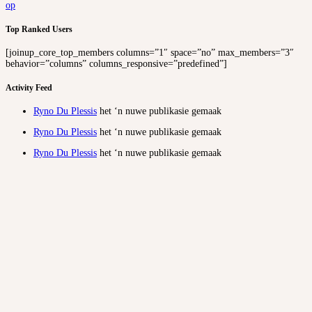
op
Top Ranked Users
[joinup_core_top_members columns=”1″ space=”no” max_members=”3″
behavior=”columns” columns_responsive=”predefined”]
Activity Feed
Ryno Du Plessis
het ‘n nuwe publikasie gemaak
Ryno Du Plessis
het ‘n nuwe publikasie gemaak
Ryno Du Plessis
het ‘n nuwe publikasie gemaak