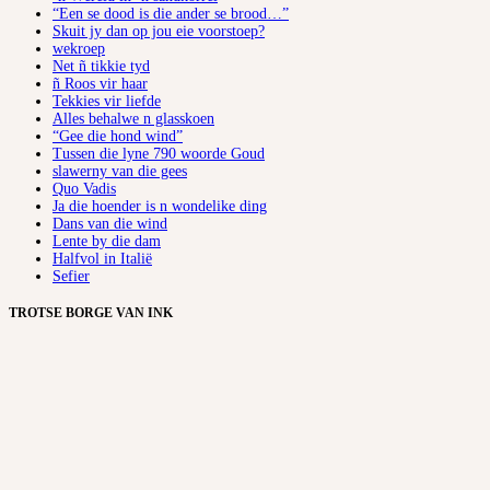
“Een se dood is die ander se brood…”
Skuit jy dan op jou eie voorstoep?
wekroep
Net ñ tikkie tyd
ñ Roos vir haar
Tekkies vir liefde
Alles behalwe n glasskoen
“Gee die hond wind”
Tussen die lyne 790 woorde Goud
slawerny van die gees
Quo Vadis
Ja die hoender is n wondelike ding
Dans van die wind
Lente by die dam
Halfvol in Italië
Sefier
TROTSE BORGE VAN INK