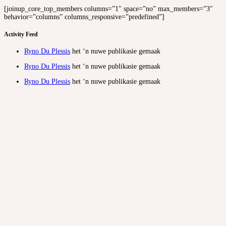
[joinup_core_top_members columns=”1″ space=”no” max_members=”3″
behavior=”columns” columns_responsive=”predefined”]
Activity Feed
Ryno Du Plessis
het ‘n nuwe publikasie gemaak
Ryno Du Plessis
het ‘n nuwe publikasie gemaak
Ryno Du Plessis
het ‘n nuwe publikasie gemaak