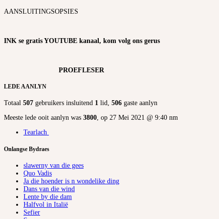
AANSLUITINGSOPSIES
INK se gratis YOUTUBE kanaal, kom volg ons gerus
PROEFLESER
LEDE AANLYN
Totaal
507
gebruikers insluitend
1
lid,
506
gaste aanlyn
Meeste lede ooit aanlyn was
3800
, op 27 Mei 2021 @ 9:40 nm
Tearlach
Onlangse Bydraes
slawerny van die gees
Quo Vadis
Ja die hoender is n wondelike ding
Dans van die wind
Lente by die dam
Halfvol in Italië
Sefier