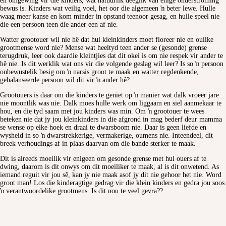
en omgewing vir die kinders, wat natuurlik deeglik van enige onderstroming
bewus is. Kinders wat veilig voel, het oor die algemeen ŉ beter lewe. Hulle
waag meer kanse en kom minder in opstand teenoor gesag, en hulle speel nie
die een persoon teen die ander een af nie.
Watter grootouer wil nie hê dat hul kleinkinders moet floreer nie en oulike
grootmense word nie? Mense wat heeltyd teen ander se (gesonde) grense
terugdruk, leer ook daardie kleintjies dat dit okei is om nie respek vir ander te
hê nie. Is dit werklik wat ons vir die volgende geslag wil leer? Is so ŉ persoon
onbewustelik besig om ŉ narsis groot te maak en watter regdenkende,
gebalanseerde persoon wil dit vir ŉ ander hê?
Grootouers is daar om die kinders te geniet op ŉ manier wat dalk vroeër jare
nie moontlik was nie. Dalk moes hulle werk om liggaam en siel aanmekaar te
hou, en die tyd saam met jou kinders was min. Om ŉ grootouer te wees
beteken nie dat jy jou kleinkinders in die afgrond in mag bederf deur mamma
se wense op elke hoek en draai te dwarsboom nie. Daar is geen liefde en
wysheid in so ŉ dwarstrekkerige, vermakerige, oumens nie. Inteendeel, dit
breek verhoudings af in plaas daarvan om die bande sterker te maak.
Dit is alreeds moeilik vir enigeen om gesonde grense met hul ouers af te
dwing, daarom is dit onwys om dit moeiliker te maak, al is dit onwetend. As
iemand reguit vir jou sê, kan jy nie maak asof jy dit nie gehoor het nie. Word
groot man! Los die kinderagtige gedrag vir die klein kinders en gedra jou soos
ŉ verantwoordelike grootmens. Is dit nou te veel gevra??