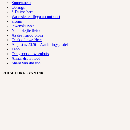
Somersneeu
Dorings
ñ Duitse hart
Waar siel en liggaam ontmoet
aroma
lewenskurwes
Ne n bietjie liefde
As die Karoo blom
Dankie liewe Heer
Augustus 2026 – Aanhalingsprojek
Tabo
Die groot ou waenhuis
Almal dra ñ hoed
Snare van die son
TROTSE BORGE VAN INK