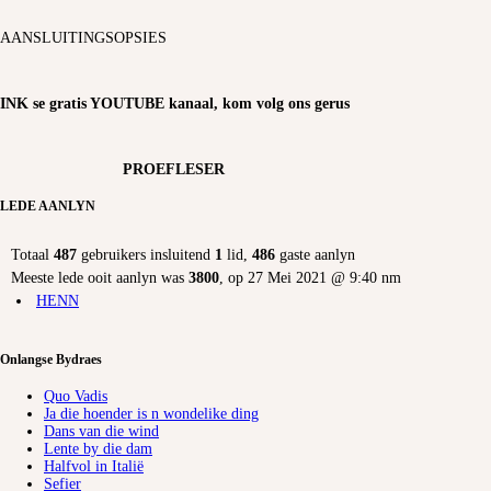
AANSLUITINGSOPSIES
INK se gratis YOUTUBE kanaal, kom volg ons gerus
PROEFLESER
LEDE AANLYN
Totaal
487
gebruikers insluitend
1
lid,
486
gaste aanlyn
Meeste lede ooit aanlyn was
3800
, op 27 Mei 2021 @ 9:40 nm
HENN
Onlangse Bydraes
Quo Vadis
Ja die hoender is n wondelike ding
Dans van die wind
Lente by die dam
Halfvol in Italië
Sefier