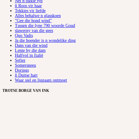
Net ñ tikkie tyd
ñ Roos vir haar
Tekkies vir liefde
Alles behalwe n glasskoen
“Gee die hond wind”
Tussen die lyne 790 woorde Goud
slawerny van die gees
Quo Vadis
Ja die hoender is n wondelike ding
Dans van die wind
Lente by die dam
Halfvol in Italië
Sefier
Somersneeu
Dorings
ñ Duitse hart
Waar siel en liggaam ontmoet
TROTSE BORGE VAN INK