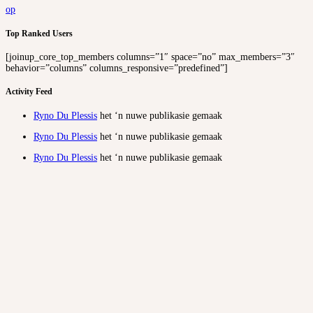
op
Top Ranked Users
[joinup_core_top_members columns=”1″ space=”no” max_members=”3″
behavior=”columns” columns_responsive=”predefined”]
Activity Feed
Ryno Du Plessis
het ‘n nuwe publikasie gemaak
Ryno Du Plessis
het ‘n nuwe publikasie gemaak
Ryno Du Plessis
het ‘n nuwe publikasie gemaak