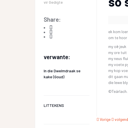
so 
vir
Gedigte
Share:
ek kom loer
om te hoor 
my oë jeuk
my ore tuit
verwante:
my neus flu
my voete p
my kop voel
In die Dwelmdraak se
dit gaan m
kake (Goud)
die lewe bly
©Teárlach.
LITTEKENS
Vorige
volgen