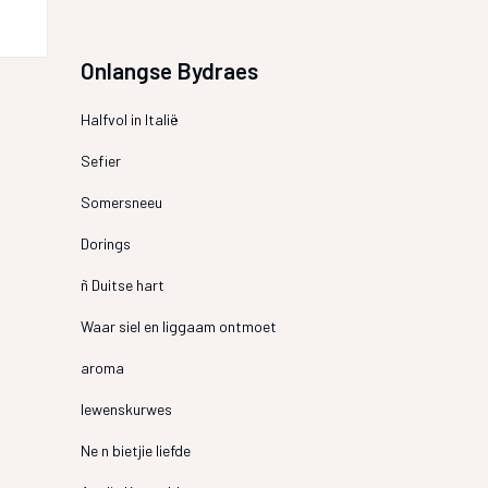
Onlangse Bydraes
Halfvol in Italië
Sefier
Somersneeu
Dorings
ñ Duitse hart
Waar siel en liggaam ontmoet
aroma
lewenskurwes
Ne n bietjie liefde