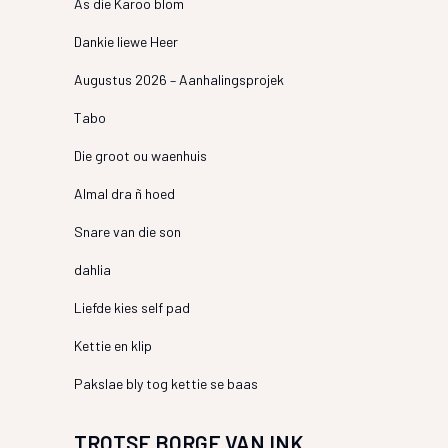
As die Karoo blom
Dankie liewe Heer
Augustus 2026 – Aanhalingsprojek
Tabo
Die groot ou waenhuis
Almal dra ñ hoed
Snare van die son
dahlia
Liefde kies self pad
Kettie en klip
Pakslae bly tog kettie se baas
TROTSE BORGE VAN INK