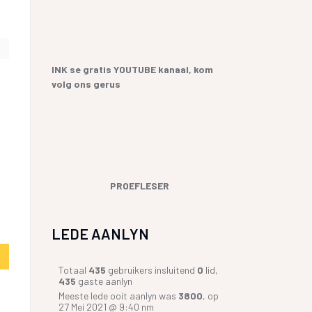
INK se gratis YOUTUBE kanaal, kom
volg ons gerus
PROEFLESER
LEDE AANLYN
Totaal
435
gebruikers insluitend
0
lid,
435
gaste aanlyn
Meeste lede ooit aanlyn was
3800
, op
27 Mei 2021 @ 9:40 nm