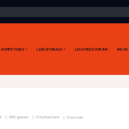
 KOMPETISIES
LEDE BYDRAES
LEES MEER OOR INK
INK S
685
gesien
0 Komentare
0
hou van
3