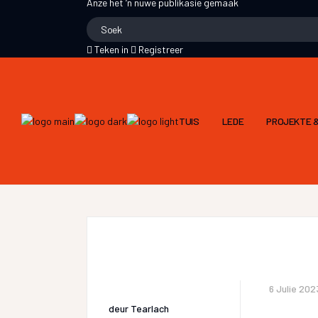
Anze
het ‘n nuwe publikasie gemaak
Teken in
Registreer
TUIS
LEDE
PROJEKTE &
6 Julie 202
deur
Tearlach