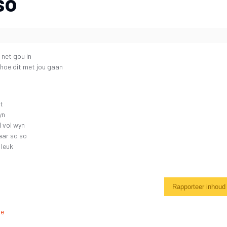
so
 net gou in
hoe dit met jou gaan
it
yn
 vol wyn
aar so so
 leuk
Rapporteer inhoud
de