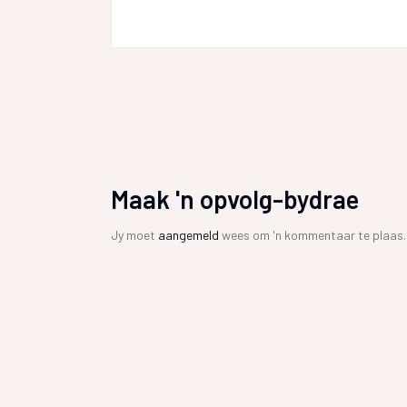
Maak 'n opvolg-bydrae
Jy moet
aangemeld
wees om 'n kommentaar te plaas.