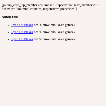
[joinup_core_top_members columns=”1″ space=”no” max_members=”3″
behavior=”columns” columns_responsive=”predefined”]
Activity Feed
Ryno Du Plessis
het ‘n nuwe publikasie gemaak
Ryno Du Plessis
het ‘n nuwe publikasie gemaak
Ryno Du Plessis
het ‘n nuwe publikasie gemaak