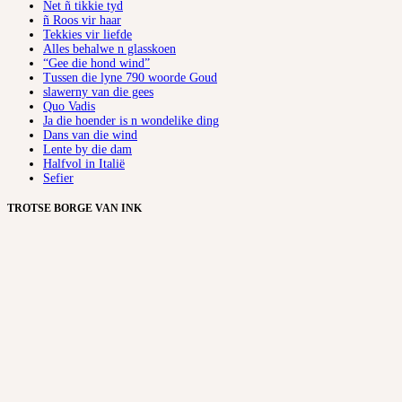
Net ñ tikkie tyd
ñ Roos vir haar
Tekkies vir liefde
Alles behalwe n glasskoen
“Gee die hond wind”
Tussen die lyne 790 woorde Goud
slawerny van die gees
Quo Vadis
Ja die hoender is n wondelike ding
Dans van die wind
Lente by die dam
Halfvol in Italië
Sefier
TROTSE BORGE VAN INK