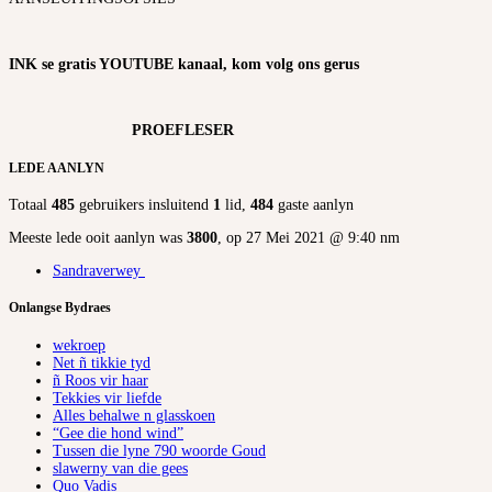
INK se gratis YOUTUBE kanaal, kom volg ons gerus
PROEFLESER
LEDE AANLYN
Totaal
485
gebruikers insluitend
1
lid,
484
gaste aanlyn
Meeste lede ooit aanlyn was
3800
, op 27 Mei 2021 @ 9:40 nm
Sandraverwey
Onlangse Bydraes
wekroep
Net ñ tikkie tyd
ñ Roos vir haar
Tekkies vir liefde
Alles behalwe n glasskoen
“Gee die hond wind”
Tussen die lyne 790 woorde Goud
slawerny van die gees
Quo Vadis