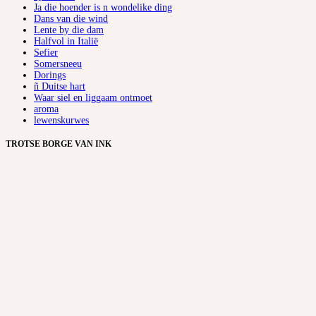
Ja die hoender is n wondelike ding
Dans van die wind
Lente by die dam
Halfvol in Italië
Sefier
Somersneeu
Dorings
ñ Duitse hart
Waar siel en liggaam ontmoet
aroma
lewenskurwes
TROTSE BORGE VAN INK