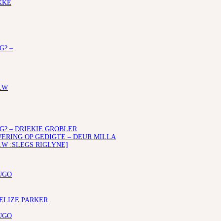
KKE
G? –
.W
G? – DRIEKIE GROBLER
RING OP GEDIGTE – DEUR MILLA
.W :SLEGS RIGLYNE]
UGO
 ELIZE PARKER
UGO