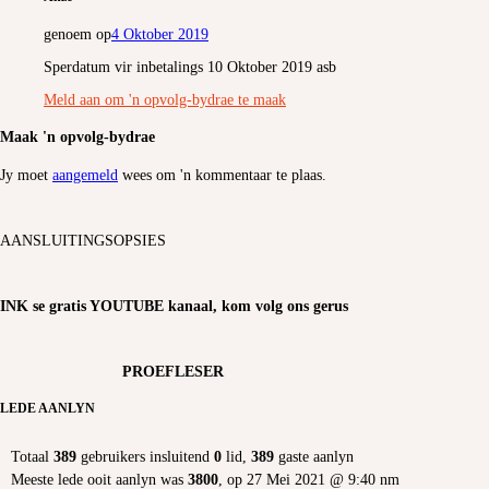
genoem op
4 Oktober 2019
Sperdatum vir inbetalings 10 Oktober 2019 asb
Meld aan om 'n opvolg-bydrae te maak
Maak 'n opvolg-bydrae
Jy moet
aangemeld
wees om 'n kommentaar te plaas.
AANSLUITINGSOPSIES
INK se gratis YOUTUBE kanaal, kom volg ons gerus
PROEFLESER
LEDE AANLYN
Totaal
389
gebruikers insluitend
0
lid,
389
gaste aanlyn
Meeste lede ooit aanlyn was
3800
, op 27 Mei 2021 @ 9:40 nm