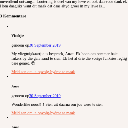
onverdiend ontvang... Loutering is deel van my lewe en ook daarvoor dank ek
Hom daagliks want dit maak dat daar altyd groei in my lewe is...
3 Kommentare
Viooltjie
genoem op
30 September 2019
My vliegtuigkaartjie is bespreek, Anze. Ek hoop om sommer baie
Inkers by die gala aand te sien. Ek het al drie die vorige funksies regtig
baie geniet. 😊
Meld aan om 'n opvolg-bydrae te maak
Anze
genoem op
30 September 2019
Wonderlike nuus!!!! Sien uit daarna om jou weer te sien
Meld aan om 'n opvolg-bydrae te maak
Anze