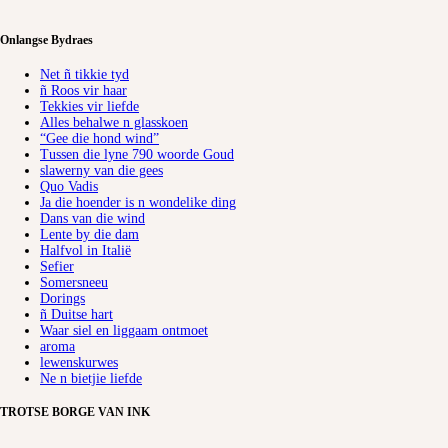
Onlangse Bydraes
Net ñ tikkie tyd
ñ Roos vir haar
Tekkies vir liefde
Alles behalwe n glasskoen
“Gee die hond wind”
Tussen die lyne 790 woorde Goud
slawerny van die gees
Quo Vadis
Ja die hoender is n wondelike ding
Dans van die wind
Lente by die dam
Halfvol in Italië
Sefier
Somersneeu
Dorings
ñ Duitse hart
Waar siel en liggaam ontmoet
aroma
lewenskurwes
Ne n bietjie liefde
TROTSE BORGE VAN INK