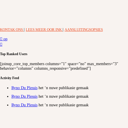
KONTAK ONS
|
LEES MEER OOR INK
|
AANSLUITINGSOPSIES
op
Top Ranked Users
[joinup_core_top_members columns=”1″ space=”no” max_members=”3″
behavior=”columns” columns_responsive=”predefined”]
Activity Feed
Ryno Du Plessis
het ‘n nuwe publikasie gemaak
Ryno Du Plessis
het ‘n nuwe publikasie gemaak
Ryno Du Plessis
het ‘n nuwe publikasie gemaak