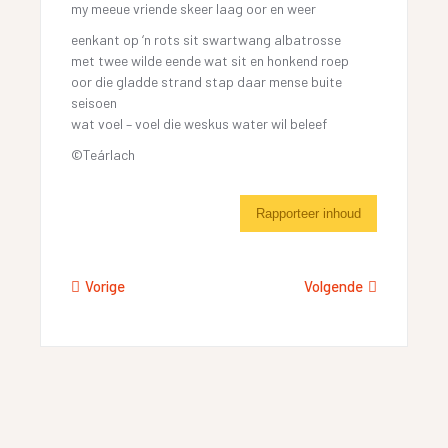
my meeue vriende skeer laag oor en weer
eenkant op ‘n rots sit swartwang albatrosse
met twee wilde eende wat sit en honkend roep
oor die gladde strand stap daar mense buite
seisoen
wat voel – voel die weskus water wil beleef
©Teárlach
Rapporteer inhoud
Vorige
Volgende