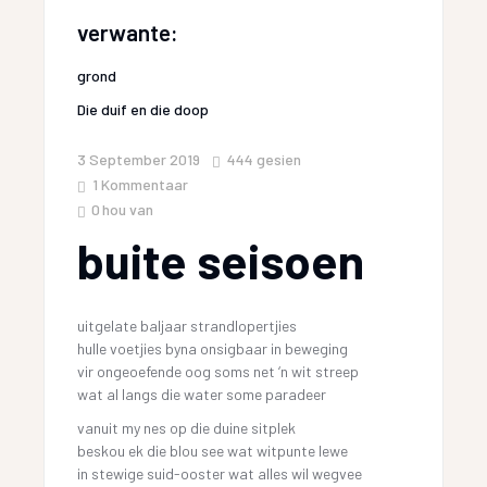
verwante:
grond
Die duif en die doop
3 September 2019
444
gesien
1 Kommentaar
0
hou van
buite seisoen
uitgelate baljaar strandlopertjies
hulle voetjies byna onsigbaar in beweging
vir ongeoefende oog soms net ‘n wit streep
wat al langs die water some paradeer
vanuit my nes op die duine sitplek
beskou ek die blou see wat witpunte lewe
in stewige suid-ooster wat alles wil wegvee