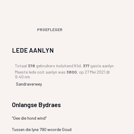
PROEFLESER
LEDE AANLYN
Totaal
378
gebruikers insluitend
1
lid,
377
gaste aanlyn
Meeste lede ooit aanlyn was
3800
, op 27 Mei 2021 @
9:40 nm
Sandraverwey
Onlangse Bydraes
“Gee die hond wind”
Tussen die lyne 790 woorde Goud