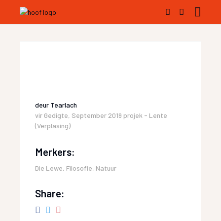
deur
Tearlach
vir
Gedigte
,
September 2019 projek - Lente
(Verplasing)
Merkers:
Die Lewe
,
Filosofie
,
Natuur
Share: