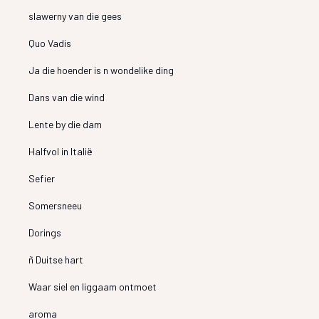
slawerny van die gees
Quo Vadis
Ja die hoender is n wondelike ding
Dans van die wind
Lente by die dam
Halfvol in Italië
Sefier
Somersneeu
Dorings
ñ Duitse hart
Waar siel en liggaam ontmoet
aroma