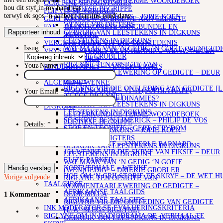
LETTERKUNDIGE TERME WOORDEBOEK
OOM PINE SE JAGSTORIES
hou dit styf in my hand vas
POËTIESE BEGRIPPE
FLIPVIS SE VERHALE
terwyl ek soos ‘n eenbeen flamink rond’dans
WENKE BY DIGKUNS – JOPIE KOEN
GERT ROSSOUW SE BRIEWE AAN CELESTE
WENKE VIR DIGTERS
FAK – ELEKTRONIESE SANGBUNDEL EN
Rapporteer inhoud
GEBRUIK VAN LEESTEKENS IN DIGKUNS
KITAARDRUKKE
LEESTEKENS IN DIGKUNS
VERGETE HELDE UIT DIE GESKIEDENIS
Issue:
*
WAT MAAK VAN ‘N GEDIG ‘N GOEIE (WEN)GEDI
VRYSTAATSTORIES DEUR HENNING VAN ASWEGEN
DRIEKIE GROBLER
KINDERLIEDJIES
RIGLYNE TEN OPSIGTE VAN
Your Name:
*
KINDERRYMPIES – VINGERVERSIES
KOMMENTAARLEWERING OP GEDIGTE – DEUR
OPLEIDING
MILLA
ALGEMENE WENKE
RIGLYNE VIR DIE ONTLEDING VAN GEDIGTE [L
WOORDSOORTE – VIVA (SOPHIA KAPP)
Your Email:
*
:SLEGS RIGLYNE]
SISTEMATIES OF DINAMIES?
GEBRUIK VAN LEESTEKENS IN DIGKUNS
DIGKUNS
LEESTEKENS IN DIGKUNS
LETTERKUNDIGE TERME WOORDEBOEK
SO SKRYF JY ‘N LIMERICK – PHILIP DE VOS
POËTIESE BEGRIPPE
Details:
*
STOF EN TEGNIEK – GERT STRYDOM
WENKE BY DIGKUNS – JOPIE KOEN
SKRYFKUNS
WENKE VIR DIGTERS
4 SKRYFWENKE – ANNERLE BARNARD
GEBRUIK VAN LEESTEKENS IN DIGKUNS
101 WENKE VIR DIE SKRYF VAN FIKSIE – DEUR
LEESTEKENS IN DIGKUNS
ELIZE PARKER
WAT MAAK VAN ‘N GEDIG ‘N GOEIE
KORTVERHALE – WENKE
Handig verslag
(WEN)GEDIG? – DRIEKIE GROBLER
HOE OM ‘N GRILSTORIE TE SKRYF – DE WET H
Vorige
volgende
RIGLYNE TEN OPSIGTE VAN
TAALGIDSE
KOMMENTAARLEWERING OP GEDIGTE –
AFRIKAANSE TAALGIDS
DEUR MILLA
1 Kommentaar
AFRIKAANSE TAALGIDS
RIGLYNE VIR DIE ONTLEDING VAN GEDIGTE
INK MODERATOR SE EVALUERINGSKRITERIA
[L.W :SLEGS RIGLYNE]
RIGLYNE OM ‘N RADIODRAMA OF -VERHAAL TE
GEBRUIK VAN LEESTEKENS IN DIGKUNS