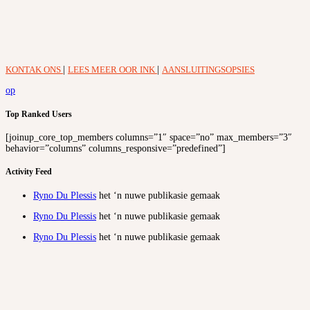
KONTAK ONS
|
LEES MEER OOR INK
|
AANSLUITINGSOPSIES
op
Top Ranked Users
[joinup_core_top_members columns=”1″ space=”no” max_members=”3″
behavior=”columns” columns_responsive=”predefined”]
Activity Feed
Ryno Du Plessis
het ‘n nuwe publikasie gemaak
Ryno Du Plessis
het ‘n nuwe publikasie gemaak
Ryno Du Plessis
het ‘n nuwe publikasie gemaak