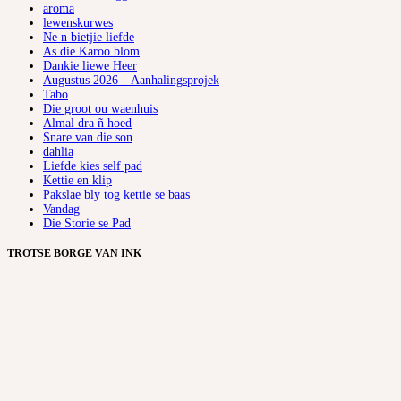
aroma
lewenskurwes
Ne n bietjie liefde
As die Karoo blom
Dankie liewe Heer
Augustus 2026 – Aanhalingsprojek
Tabo
Die groot ou waenhuis
Almal dra ñ hoed
Snare van die son
dahlia
Liefde kies self pad
Kettie en klip
Pakslae bly tog kettie se baas
Vandag
Die Storie se Pad
TROTSE BORGE VAN INK