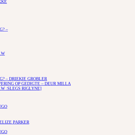
KKE
G? –
.W
G? – DRIEKIE GROBLER
RING OP GEDIGTE – DEUR MILLA
.W :SLEGS RIGLYNE]
UGO
 ELIZE PARKER
UGO