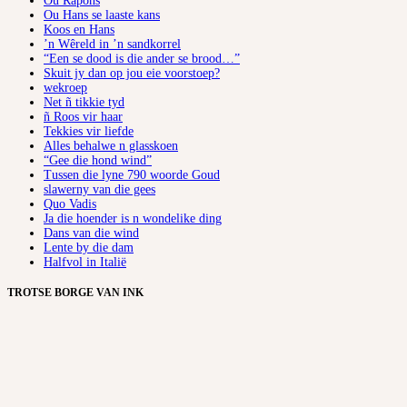
Ou Rapons
Ou Hans se laaste kans
Koos en Hans
’n Wêreld in ’n sandkorrel
“Een se dood is die ander se brood…”
Skuit jy dan op jou eie voorstoep?
wekroep
Net ñ tikkie tyd
ñ Roos vir haar
Tekkies vir liefde
Alles behalwe n glasskoen
“Gee die hond wind”
Tussen die lyne 790 woorde Goud
slawerny van die gees
Quo Vadis
Ja die hoender is n wondelike ding
Dans van die wind
Lente by die dam
Halfvol in Italië
TROTSE BORGE VAN INK