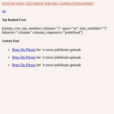
KONTAK ONS
|
LEES MEER OOR INK
|
AANSLUITINGSOPSIES
op
Top Ranked Users
[joinup_core_top_members columns=”1″ space=”no” max_members=”3″
behavior=”columns” columns_responsive=”predefined”]
Activity Feed
Ryno Du Plessis
het ‘n nuwe publikasie gemaak
Ryno Du Plessis
het ‘n nuwe publikasie gemaak
Ryno Du Plessis
het ‘n nuwe publikasie gemaak