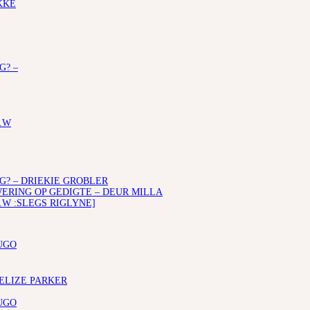
KKE
G? –
.W
G? – DRIEKIE GROBLER
RING OP GEDIGTE – DEUR MILLA
.W :SLEGS RIGLYNE]
UGO
 ELIZE PARKER
UGO