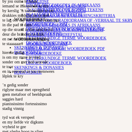
SKRYF
by jou ouma te maak
TAALGIDSE
IDIOME EN GESEGDES IN AFRIKAANS
iemand se inkopiesak te dra
AFRIKAANSE TAALGIDS
‘N KOPKRAPPERY OOR KOPPELTEKENS
by kerslig ‘n toebroodjie te eet
AFRIKAANSE TAALGIDS
PLAGIAAT/LETTERDIEFSTAL
drukkies mildelik uit te deel
INK MODERATOR SE EVALUERINGSKRITERIA
WOORDEBOEKE
te lag oor my oortrokke rekenings
RIGLYNE OM ‘N RADIODRAMA OF -VERHAAL TE SKR
WOORDEBOEK – WAT
in die pad te dans
IDIOME EN GESEGDES IN AFRIKAANS
DRIETALIGE IDOOM WOORDEBOEK PDF
op die strand in die sand te rol
‘N KOPKRAPPERY OOR KOPPELTEKENS
E-WOORDEBOEKE
deur die branders te duik
PLAGIAAT/LETTERDIEFSTAL
LETTERKUNDIGE TERME WOORDEBOEK
en net na die sonsondergang
WOORDEBOEKE
DIGNET WOORDEBOEK
te staaaaaar
WOORDEBOEK – WAT
SKENKINGS & DONASIES
DRIETALIGE IDOOM WOORDEBOEK PDF
BOEKWINKEL
hierdie gedig
E-WOORDEBOEKE
is om my muse te vind
LETTERKUNDIGE TERME WOORDEBOEK
sonder om met hoë woorde
DIGNET WOORDEBOEK
te toor
SKENKINGS & DONASIES
en in eenvoud in jou menswees
BOEKWINKEL
lêplek te kry
‘n gedig sonder
riglyne maar met opregtheid
geen metafoor of beeldspraak
saggies hard
pianississimo fortessissimo
stadig vinnig
tyd wat ek verspeel
en my liefde vir digkuns
vryheid te gee
met vlerke hoog te vlieg