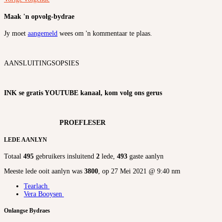
Maak 'n opvolg-bydrae
Jy moet
aangemeld
wees om 'n kommentaar te plaas.
AANSLUITINGSOPSIES
INK se gratis YOUTUBE kanaal, kom volg ons gerus
PROEFLESER
LEDE AANLYN
Totaal
495
gebruikers insluitend
2
lede,
493
gaste aanlyn
Meeste lede ooit aanlyn was
3800
, op 27 Mei 2021 @ 9:40 nm
Tearlach
Vera Booysen
Onlangse Bydraes