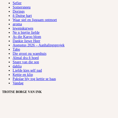
Sefier
Somersneeu
Dorings
ñ Duitse hart
Waar siel en liggaam ontmoet
aroma
lewenskurwes
Ne n bietjie liefde
As die Karoo blom
Dankie liewe Heer
Augustus 2026 – Aanhalingsprojek
Tabo
Die groot ou waenhuis
Almal dra ñ hoed
Snare van die son
dahlia
Liefde kies self pad
Kettie en klip
Pakslae bly tog kettie se baas
Vandag
TROTSE BORGE VAN INK