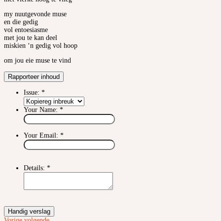
my nuutgevonde muse
en die gedig
vol entoesiasme
met jou te kan deel
miskien ‘n gedig vol hoop
om jou eie muse te vind
Rapporteer inhoud
Issue:
*
Your Name:
*
Your Email:
*
Details:
*
Handig verslag
Vorige
volgende