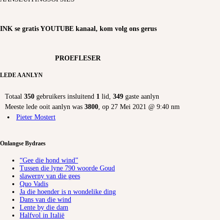
INK se gratis YOUTUBE kanaal, kom volg ons gerus
PROEFLESER
LEDE AANLYN
Totaal
350
gebruikers insluitend
1
lid,
349
gaste aanlyn
Meeste lede ooit aanlyn was
3800
, op 27 Mei 2021 @ 9:40 nm
Pieter Mostert
Onlangse Bydraes
“Gee die hond wind”
Tussen die lyne 790 woorde Goud
slawerny van die gees
Quo Vadis
Ja die hoender is n wondelike ding
Dans van die wind
Lente by die dam
Halfvol in Italië