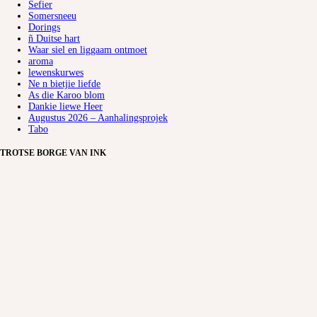
Sefier
Somersneeu
Dorings
ñ Duitse hart
Waar siel en liggaam ontmoet
aroma
lewenskurwes
Ne n bietjie liefde
As die Karoo blom
Dankie liewe Heer
Augustus 2026 – Aanhalingsprojek
Tabo
TROTSE BORGE VAN INK