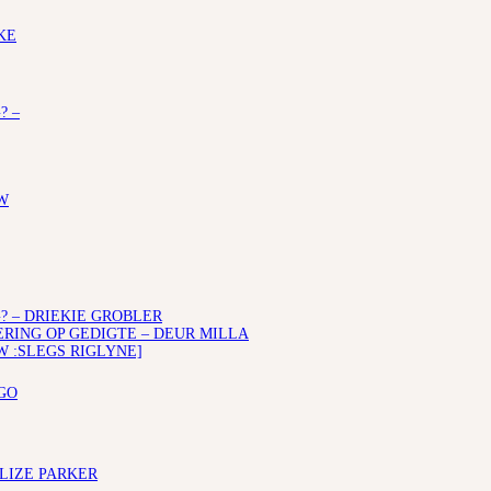
KE
? –
W
? – DRIEKIE GROBLER
ING OP GEDIGTE – DEUR MILLA
W :SLEGS RIGLYNE]
GO
ELIZE PARKER