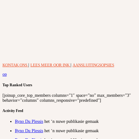
KONTAK ONS
|
LEES MEER OOR INK
|
AANSLUITINGSOPSIES
op
Top Ranked Users
[joinup_core_top_members columns=”1″ space=”no” max_members=”3″
behavior=”columns” columns_responsive=”predefined”]
Activity Feed
Ryno Du Plessis
het ‘n nuwe publikasie gemaak
Ryno Du Plessis
het ‘n nuwe publikasie gemaak