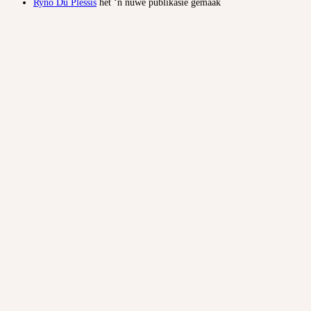
Ryno Du Plessis
het ‘n nuwe publikasie gemaak