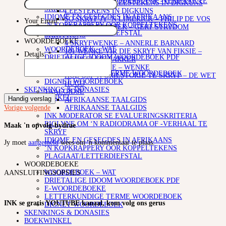
RIGLYNE OM ‘N RADIODRAMA OF -VERHAAL TE
GEBRUIK VAN LEESTEKENS IN DIGKUNS
SKRYF
LEESTEKENS IN DIGKUNS
IDIOME EN GESEGDES IN AFRIKAANS
SO SKRYF JY ‘N LIMERICK – PHILIP DE VOS
Your Email:
*
‘N KOPKRAPPERY OOR KOPPELTEKENS
STOF EN TEGNIEK – GERT STRYDOM
PLAGIAAT/LETTERDIEFSTAL
SKRYFKUNS
WOORDEBOEKE
4 SKRYFWENKE – ANNERLE BARNARD
WOORDEBOEK – WAT
101 WENKE VIR DIE SKRYF VAN FIKSIE –
Details:
*
DRIETALIGE IDOOM WOORDEBOEK PDF
DEUR ELIZE PARKER
E-WOORDEBOEKE
KORTVERHALE – WENKE
LETTERKUNDIGE TERME WOORDEBOEK
HOE OM ‘N GRILSTORIE TE SKRYF – DE WET
DIGNET WOORDEBOEK
HUGO
SKENKINGS & DONASIES
TAALGIDSE
BOEKWINKEL
Handig verslag
AFRIKAANSE TAALGIDS
AFRIKAANSE TAALGIDS
Vorige
volgende
INK MODERATOR SE EVALUERINGSKRITERIA
RIGLYNE OM ‘N RADIODRAMA OF -VERHAAL TE
Maak 'n opvolg-bydrae
SKRYF
IDIOME EN GESEGDES IN AFRIKAANS
Jy moet
aangemeld
wees om 'n kommentaar te plaas.
‘N KOPKRAPPERY OOR KOPPELTEKENS
PLAGIAAT/LETTERDIEFSTAL
WOORDEBOEKE
WOORDEBOEK – WAT
AANSLUITINGSOPSIES
DRIETALIGE IDOOM WOORDEBOEK PDF
E-WOORDEBOEKE
LETTERKUNDIGE TERME WOORDEBOEK
INK se gratis YOUTUBE kanaal, kom volg ons gerus
DIGNET WOORDEBOEK
SKENKINGS & DONASIES
BOEKWINKEL