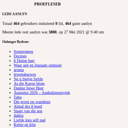
PROEFLESER
LEDE AANLYN
Totaal
464
gebruikers insluitend
0
lid,
464
gaste aanlyn
Meeste lede ooit aanlyn was
3800
, op 27 Mei 2021 @ 9:40 nm
Onlangse Bydraes
Somersneeu
Dorings
ñ Duitse hart
Waar siel en liggaam ontmoet
aroma
lewenskurwes
Ne n bietjie liefde
As die Karoo blom
Dankie liewe Heer
Augustus 2026 – Aanhalingsprojek
Tabo
Die groot ou waenhuis
Almal dra ñ hoed
Snare van die son
dahlia
Liefde kies self pad
Kettie en klip