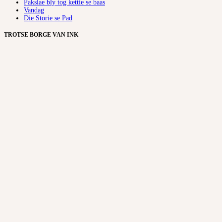
Pakslae bly tog kettie se baas
Vandag
Die Storie se Pad
TROTSE BORGE VAN INK