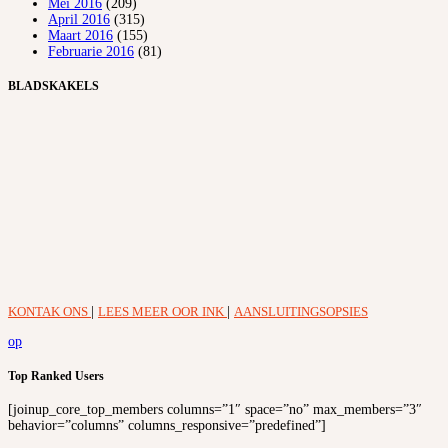
Mei 2016
(209)
April 2016
(315)
Maart 2016
(155)
Februarie 2016
(81)
BLADSKAKELS
KONTAK ONS
|
LEES MEER OOR INK
|
AANSLUITINGSOPSIES
op
Top Ranked Users
[joinup_core_top_members columns=”1″ space=”no” max_members=”3″
behavior=”columns” columns_responsive=”predefined”]