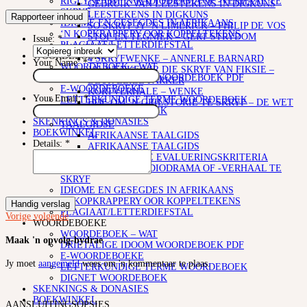
RIGLYNE OM ‘N RADIODRAMA OF -VERHAAL TE
GEBRUIK VAN LEESTEKENS IN DIGKUNS
SKRYF
LEESTEKENS IN DIGKUNS
Rapporteer inhoud
IDIOME EN GESEGDES IN AFRIKAANS
SO SKRYF JY ‘N LIMERICK – PHILIP DE VOS
‘N KOPKRAPPERY OOR KOPPELTEKENS
STOF EN TEGNIEK – GERT STRYDOM
Issue:
*
PLAGIAAT/LETTERDIEFSTAL
SKRYFKUNS
WOORDEBOEKE
4 SKRYFWENKE – ANNERLE BARNARD
Your Name:
*
WOORDEBOEK – WAT
101 WENKE VIR DIE SKRYF VAN FIKSIE –
DRIETALIGE IDOOM WOORDEBOEK PDF
DEUR ELIZE PARKER
E-WOORDEBOEKE
KORTVERHALE – WENKE
Your Email:
*
LETTERKUNDIGE TERME WOORDEBOEK
HOE OM ‘N GRILSTORIE TE SKRYF – DE WET
DIGNET WOORDEBOEK
HUGO
SKENKINGS & DONASIES
TAALGIDSE
BOEKWINKEL
AFRIKAANSE TAALGIDS
Details:
*
AFRIKAANSE TAALGIDS
INK MODERATOR SE EVALUERINGSKRITERIA
RIGLYNE OM ‘N RADIODRAMA OF -VERHAAL TE
SKRYF
IDIOME EN GESEGDES IN AFRIKAANS
‘N KOPKRAPPERY OOR KOPPELTEKENS
Handig verslag
PLAGIAAT/LETTERDIEFSTAL
Vorige
volgende
WOORDEBOEKE
WOORDEBOEK – WAT
Maak 'n opvolg-bydrae
DRIETALIGE IDOOM WOORDEBOEK PDF
E-WOORDEBOEKE
Jy moet
aangemeld
wees om 'n kommentaar te plaas.
LETTERKUNDIGE TERME WOORDEBOEK
DIGNET WOORDEBOEK
SKENKINGS & DONASIES
BOEKWINKEL
AANSLUITINGSOPSIES