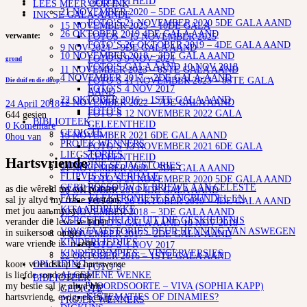
GELEENTHEID
LEES MEER OOR INK
21 NOVEMBER 2020 – 5DE GALA AAND
INK SE GALA-AANDE
FOTO’S 21 NOVEMBER 2020 5DE GALA AAND
15 NOVEMBER 2025 – 10DE GALA
26 OKTOBER 2019 4DE GALA AAND
verwante:
FOTOS – 15 NOVEMBER 2025
FOTO’S 26 OKTOBER 2019 – 4DE GALA AAND
9 NOV 2024 – 9DE GALA AAND
10 NOVEMBER 2018 – 3DE GALA AAND
FOTO’S 9 NOV 2024
grond
FOTO’S GALA AAND 10 NOV 2018
11 NOVEMBER 2023 – 8STE GALA AAND
4 NOVEMBER 2017 – 2DE GALA-AAND
FOTO’S 11 NOVEMBER 2023 – 8STE GALA
Die duif en die doop
FOTO’S 4 NOV 2017
AAND
22 OKTOBER 2016 – 1STE GALA AAND
12 NOVEMBER 2022 – 7DE GALA AAND
24 April 2018
FOTO’S
FOTO’S 12 NOVEMBER 2022 GALA
644
gesien
BIBLIOTEEK
GELEENTHEID
0 Komentare
GEDIGTE
13 NOVEMBER 2021 6DE GALA AAND
0
hou van
PROJEK WENNERS
FOTO’S 13 NOVEMBER 2021 6DE GALA
LIEGSTORIES
GELEENTHEID
Hartsvriende
OOM PINE SE JAGSTORIES
21 NOVEMBER 2020 – 5DE GALA AAND
FLIPVIS SE VERHALE
FOTO’S 21 NOVEMBER 2020 5DE GALA AAND
GERT ROSSOUW SE BRIEWE AAN CELESTE
as die wêreld my wil platvee
26 OKTOBER 2019 4DE GALA AAND
FAK – ELEKTRONIESE SANGBUNDEL EN
sal jy altyd my trane verstaan
FOTO’S 26 OKTOBER 2019 – 4DE GALA AAND
KITAARDRUKKE
met jou aan my sy
10 NOVEMBER 2018 – 3DE GALA AAND
VERGETE HELDE UIT DIE GESKIEDENIS
verander die lewe se bitter
FOTO’S GALA AAND 10 NOV 2018
VRYSTAATSTORIES DEUR HENNING VAN ASWEGEN
in suikersoet omgee
4 NOVEMBER 2017 – 2DE GALA-AAND
KINDERLIEDJIES
ware vriende is ‘n seën
FOTO’S 4 NOV 2017
KINDERRYMPIES – VINGERVERSIES
22 OKTOBER 2016 – 1STE GALA AAND
OPLEIDING
koor: vriendskap se hartswense
FOTO’S
ALGEMENE WENKE
is liefde sonder grense
BIBLIOTEEK
WOORDSOORTE – VIVA (SOPHIA KAPP)
my bestie sal jy altyd bly
GEDIGTE
SISTEMATIES OF DINAMIES?
hartsvriende, ewig, ek en jy
PROJEK WENNERS