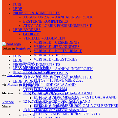
TUIS
LEDE
PROJEKTE & KOMPETISIES
AUGUSTUS 2026 – AANHALINGSPROJEK
EKSTERNE KOMPETISIES
ATKV-TAK LOERIE POËSIEKOMPETISIE
LEDE BYDRAES
GEDIGTE
VERHALE – ALGEMEEN
VERHALE – GESKIEDENIS
VERHALE -JEUG/KINDERS
Teken in
Registreer
VERHALE – KORTVERHALE
VERHALE -LIEFDE
TUIS
VERHALE -LIEGSTORIES
LEDE
PROSA
PROJEKTE & KOMPETISIES
LEES MEER OOR INK
AUGUSTUS 2026 – AANHALINGSPROJEK
INK SE GALA-AANDE
EKSTERNE KOMPETISIES
deur
Jessica Venter
15 NOVEMBER 2025 – 10DE GALA
ATKV-TAK LOERIE POËSIEKOMPETISIE
FOTOS – 15 NOVEMBER 2025
LEDE BYDRAES
vir
Musiek & Liriek
9 NOV 2024 – 9DE GALA AAND
GEDIGTE
FOTO’S 9 NOV 2024
VERHALE – ALGEMEEN
11 NOVEMBER 2023 – 8STE GALA AAND
Merkers:
VERHALE – GESKIEDENIS
FOTO’S 11 NOVEMBER 2023 – 8STE GALA AAND
VERHALE -JEUG/KINDERS
12 NOVEMBER 2022 – 7DE GALA AAND
Vriende
VERHALE – KORTVERHALE
FOTO’S 12 NOVEMBER 2022 GALA GELEENTHEI
Share:
VERHALE -LIEFDE
13 NOVEMBER 2021 6DE GALA AAND
VERHALE -LIEGSTORIES
FOTO’S 13 NOVEMBER 2021 6DE GALA
PROSA