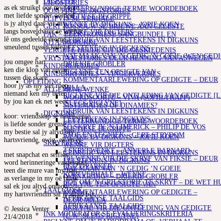
DIGKUNS
LIEGSTORIES
as ek struikel oor my foute
LETTERKUNDIGE TERME WOORDEBOEK
OOM PINE SE JAGSTORIES
met liefde sonder oordeel
POËTIESE BEGRIPPE
FLIPVIS SE VERHALE
is jy altyd daar vir my
WENKE BY DIGKUNS – JOPIE KOEN
GERT ROSSOUW SE BRIEWE AAN CELESTE
langs bosveldvuur se knetter
WENKE VIR DIGTERS
FAK – ELEKTRONIESE SANGBUNDEL EN
lê ons gedeelde drome
GEBRUIK VAN LEESTEKENS IN DIGKUNS
KITAARDRUKKE
smeulend tussen kole as
LEESTEKENS IN DIGKUNS
VERGETE HELDE UIT DIE GESKIEDENIS
WAT MAAK VAN ‘N GEDIG ‘N GOEIE (WEN)GEDI
VRYSTAATSTORIES DEUR HENNING VAN ASWEGEN
jou omgee hart
DRIEKIE GROBLER
KINDERLIEDJIES
ken die klop van myne
RIGLYNE TEN OPSIGTE VAN
KINDERRYMPIES – VINGERVERSIES
tussen die skare
KOMMENTAARLEWERING OP GEDIGTE – DEUR
OPLEIDING
hoor jy as my siel roep
MILLA
ALGEMENE WENKE
niemand ken my beter
RIGLYNE VIR DIE ONTLEDING VAN GEDIGTE [L
WOORDSOORTE – VIVA (SOPHIA KAPP)
by jou kan ek net wees
:SLEGS RIGLYNE]
SISTEMATIES OF DINAMIES?
GEBRUIK VAN LEESTEKENS IN DIGKUNS
DIGKUNS
koor: vriendskap se hartswense
LEESTEKENS IN DIGKUNS
LETTERKUNDIGE TERME WOORDEBOEK
is liefde sonder grense
SO SKRYF JY ‘N LIMERICK – PHILIP DE VOS
POËTIESE BEGRIPPE
my bestie sal jy altyd bly
STOF EN TEGNIEK – GERT STRYDOM
WENKE BY DIGKUNS – JOPIE KOEN
hartsvriende, ewig, ek en jy
SKRYFKUNS
WENKE VIR DIGTERS
4 SKRYFWENKE – ANNERLE BARNARD
GEBRUIK VAN LEESTEKENS IN DIGKUNS
met snapchat en selfies
101 WENKE VIR DIE SKRYF VAN FIKSIE – DEUR
LEESTEKENS IN DIGKUNS
word herinneringe vasgevang
ELIZE PARKER
WAT MAAK VAN ‘N GEDIG ‘N GOEIE
teen die mure van my hart
KORTVERHALE – WENKE
(WEN)GEDIG? – DRIEKIE GROBLER
as verlange in my oë blink
HOE OM ‘N GRILSTORIE TE SKRYF – DE WET H
RIGLYNE TEN OPSIGTE VAN
sal ek jou altyd onthou
TAALGIDSE
KOMMENTAARLEWERING OP GEDIGTE –
my hartsvriendin sal jy altyd bly
AFRIKAANSE TAALGIDS
DEUR MILLA
AFRIKAANSE TAALGIDS
RIGLYNE VIR DIE ONTLEDING VAN GEDIGTE
© Jessica Venter
INK MODERATOR SE EVALUERINGSKRITERIA
[L.W :SLEGS RIGLYNE]
21/4/2018