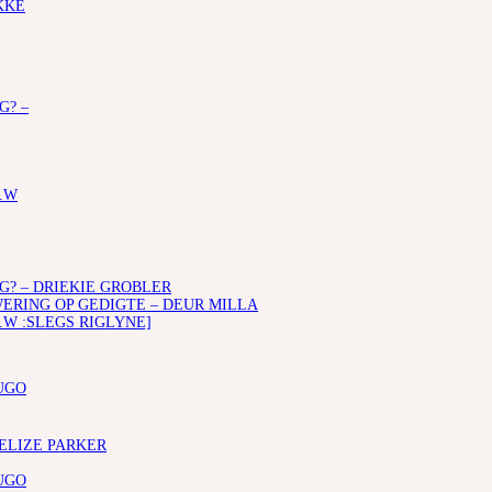
KKE
G? –
.W
G? – DRIEKIE GROBLER
RING OP GEDIGTE – DEUR MILLA
.W :SLEGS RIGLYNE]
UGO
 ELIZE PARKER
UGO