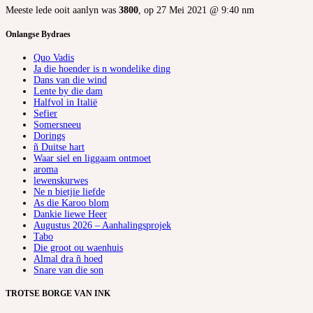
Meeste lede ooit aanlyn was
3800
, op 27 Mei 2021 @ 9:40 nm
Onlangse Bydraes
Quo Vadis
Ja die hoender is n wondelike ding
Dans van die wind
Lente by die dam
Halfvol in Italië
Sefier
Somersneeu
Dorings
ñ Duitse hart
Waar siel en liggaam ontmoet
aroma
lewenskurwes
Ne n bietjie liefde
As die Karoo blom
Dankie liewe Heer
Augustus 2026 – Aanhalingsprojek
Tabo
Die groot ou waenhuis
Almal dra ñ hoed
Snare van die son
TROTSE BORGE VAN INK