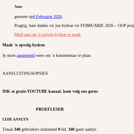
Anze
genoem op
4 Februarie 2026
Pragtig, baie dankie vir jou bydrae vir FEBRUARIE 2026 – OOP pro
Meld aan om 'n opvolg-bydrae te maak
Maak 'n opvolg-bydrae
Jy moet
aangemeld
wees om 'n kommentaar te plaas.
AANSLUITINGSOPSIES
INK se gratis YOUTUBE kanaal, kom volg ons gerus
PROEFLESER
LEDE AANLYN
Totaal
340
gebruikers insluitend
0
lid,
340
gaste aanlyn