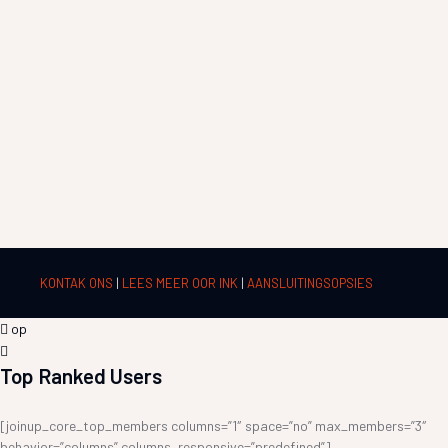
KONTAK ONS
|
LEES MEER OOR INK
|
AANSLUITINGSOPSIES
op
Top Ranked Users
[joinup_core_top_members columns=”1″ space=”no” max_members=”3″
behavior=”columns” columns_responsive=”predefined”]