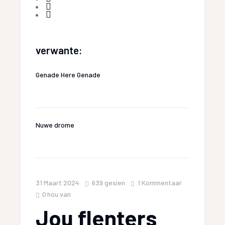
verwante:
Genade Here Genade
Nuwe drome
31 Maart 2024
639
gesien
1 Kommentaar
0
hou van
Jou flenters