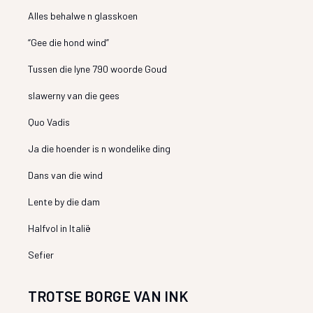
Alles behalwe n glasskoen
“Gee die hond wind”
Tussen die lyne 790 woorde Goud
slawerny van die gees
Quo Vadis
Ja die hoender is n wondelike ding
Dans van die wind
Lente by die dam
Halfvol in Italië
Sefier
TROTSE BORGE VAN INK