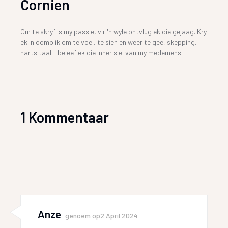
Cornien
Om te skryf is my passie, vir 'n wyle ontvlug ek die gejaag. Kry
ek 'n oomblik om te voel, te sien en weer te gee, skepping,
harts taal - beleef ek die inner siel van my medemens.
1 Kommentaar
Anze
genoem op
2 April 2024