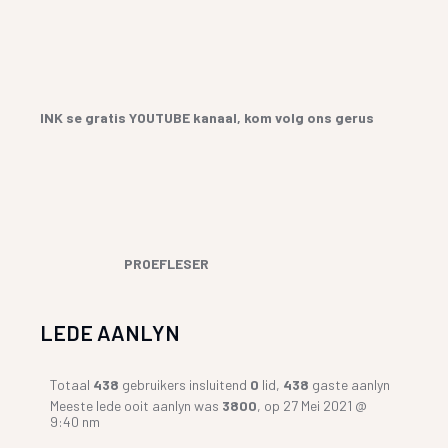
INK se gratis YOUTUBE kanaal, kom volg ons gerus
PROEFLESER
LEDE AANLYN
Totaal
438
gebruikers insluitend
0
lid,
438
gaste aanlyn
Meeste lede ooit aanlyn was
3800
, op 27 Mei 2021 @
9:40 nm