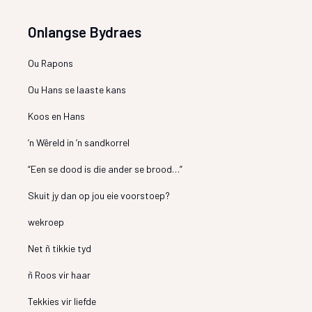
Onlangse Bydraes
Ou Rapons
Ou Hans se laaste kans
Koos en Hans
’n Wêreld in ’n sandkorrel
“Een se dood is die ander se brood…”
Skuit jy dan op jou eie voorstoep?
wekroep
Net ñ tikkie tyd
ñ Roos vir haar
Tekkies vir liefde