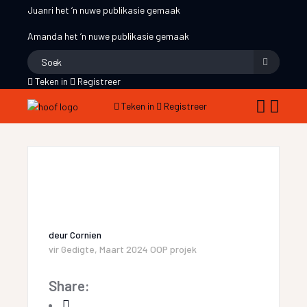
Juanri
het ‘n nuwe publikasie gemaak
Amanda
het ‘n nuwe publikasie gemaak
Teken in
Registreer
Teken in
Registreer
deur
Cornien
vir
Gedigte
,
Maart 2024 OOP projek
Share: