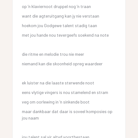
op ‘n klaviernoot druppel nog ‘n traan
want die agteruitgang kan jy nie verstaan
hoekom jou Godgewe talent stadig taan
met jou hande nou tevergeefs soekend na note
die ritme en melodie trou nie meer
niemand kan die skoonheid opreg waardeer
ek luister na die laaste sterwende noot
eens vlytige vingers is nou stamelend en stram
veg om oorlewing in ‘n sinkende boot
maar dankbaar dat daar is soveel komposies op
jou naam
jou talent sal vir altyd voortbestaan