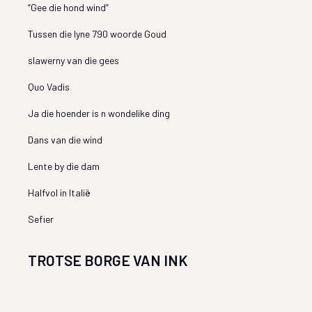
“Gee die hond wind”
Tussen die lyne 790 woorde Goud
slawerny van die gees
Quo Vadis
Ja die hoender is n wondelike ding
Dans van die wind
Lente by die dam
Halfvol in Italië
Sefier
TROTSE BORGE VAN INK