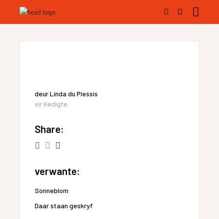
deur
Linda du Plessis
vir
Gedigte
Share:
verwante:
Sonneblom
Daar staan geskryf