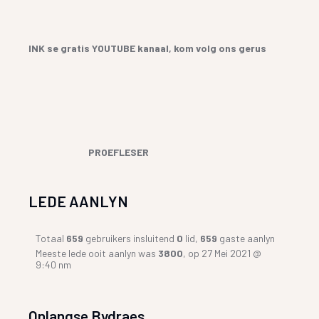
INK se gratis YOUTUBE kanaal, kom volg ons gerus
PROEFLESER
LEDE AANLYN
Totaal
659
gebruikers insluitend
0
lid,
659
gaste aanlyn
Meeste lede ooit aanlyn was
3800
, op 27 Mei 2021 @
9:40 nm
Onlangse Bydraes