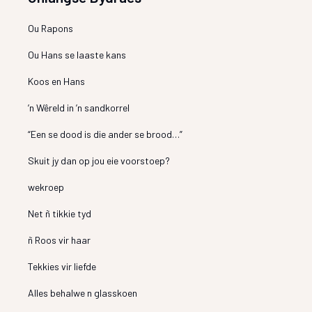
Ou Rapons
Ou Hans se laaste kans
Koos en Hans
’n Wêreld in ’n sandkorrel
“Een se dood is die ander se brood…”
Skuit jy dan op jou eie voorstoep?
wekroep
Net ñ tikkie tyd
ñ Roos vir haar
Tekkies vir liefde
Alles behalwe n glasskoen