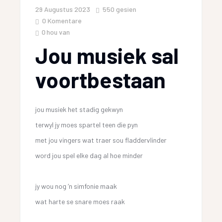
29 Augustus 2023
550
gesien
0 Komentare
0
hou van
Jou musiek sal
voortbestaan
jou musiek het stadig gekwyn
terwyl jy moes spartel teen die pyn
met jou vingers wat traer sou fladdervlinder
word jou spel elke dag al hoe minder
jy wou nog ‘n simfonie maak
wat harte se snare moes raak