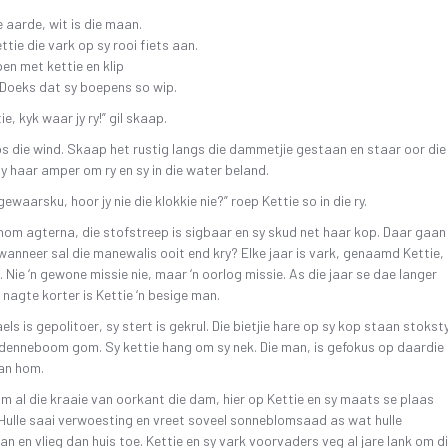
SKR
26 OKTOBER 2019 4DE GALA AAND
FAK – ELEKTRONIESE
e aarde, wit is die maan.
KITAARDRUKKE
IDIO
ttie die vark op sy rooi fiets aan.
10 NOVEMBER 2018 – 3DE GALA AAND
en met kettie en klip
VERGETE HELDE UIT DI
‘N 
r Doeks dat sy boepens so wip.
4 NOVEMBER 2017 – 2DE GALA-AAND
VRYSTAATSTORIES DE
PLA
ie, kyk waar jy ry!” gil skaap.
22 OKTOBER 2016 – 1STE GALA AAND
ASWEGEN
s die wind. Skaap het rustig langs die dammetjie gestaan en staar oor die
KINDERLIEDJIES
y haar amper om ry en sy in die water beland.
KINDERRYMPIES – VIN
gewaarsku, hoor jy nie die klokkie nie?” roep Kettie so in die ry.
om agterna, die stofstreep is sigbaar en sy skud net haar kop. Daar gaan
 wanneer sal die manewalis ooit end kry? Elke jaar is vark, genaamd Kettie,
. Nie ‘n gewone missie nie, maar ‘n oorlog missie. As die jaar se dae langer
 nagte korter is Kettie ‘n besige man.
els is gepolitoer, sy stert is gekrul. Die bietjie hare op sy kop staan stokst
denneboom gom. Sy kettie hang om sy nek. Die man, is gefokus op daardie
van hom.
om al die kraaie van oorkant die dam, hier op Kettie en sy maats se plaas
Hulle saai verwoesting en vreet soveel sonneblomsaad as wat hulle
n en vlieg dan huis toe. Kettie en sy vark voorvaders veg al jare lank om d