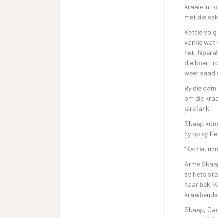
kraaie in t
met die sek
Kettie volg
varkie wat 
het, hiperak
die boer tr
weer saad s
By die dam 
om die kraa
jare lank.
Skaap kom a
hy op sy fie
“Kettie, uh
Arme Skaap
sy fiets st
haar bek. K
kraaibende,
Skaap, Gans