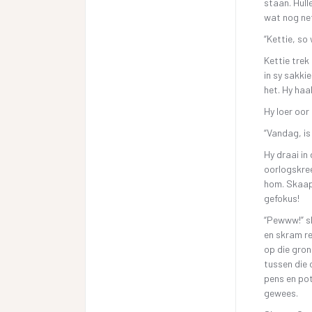
staan. Hull
wat nog net
“Kettie, so
Kettie trek 
in sy sakkie
het. Hy haa
Hy loer oor 
“Vandag, is
Hy draai in
oorlogskree
hom. Skaap
gefokus!
“Pewww!” ski
en skram re
op die gron
tussen die 
pens en pot
gewees.