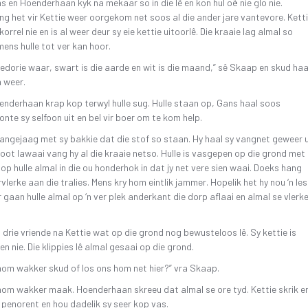
 en Hoenderhaan kyk na mekaar so in die lê en kon hul oë nie glo nie.
ing het vir Kettie weer oorgekom net soos al die ander jare vantevore. Kett
korrel nie en is al weer deur sy eie kettie uitoorlê. Die kraaie lag almal so
mens hulle tot ver kan hoor.
gedorie waar, swart is die aarde en wit is die maand,” sê Skaap en skud haa
 weer.
nderhaan krap kop terwyl hulle sug. Hulle staan op, Gans haal soos
te sy selfoon uit en bel vir boer om te kom help.
ngejaag met sy bakkie dat die stof so staan. Hy haal sy vangnet geweer u
root lawaai vang hy al die kraaie netso. Hulle is vasgepen op die grond met
top hulle almal in die ou honderhok in dat jy net vere sien waai. Doeks hang
vlerke aan die tralies. Mens kry hom eintlik jammer. Hopelik het hy nou ‘n les
r gaan hulle almal op ‘n ver plek anderkant die dorp aflaai en almal se vlerk
l drie vriende na Kettie wat op die grond nog bewusteloos lê. Sy kettie is
en nie. Die klippies lê almal gesaai op die grond.
om wakker skud of los ons hom net hier?” vra Skaap.
hom wakker maak. Hoenderhaan skreeu dat almal se ore tyd. Kettie skrik e
penorent en hou dadelik sy seer kop vas.