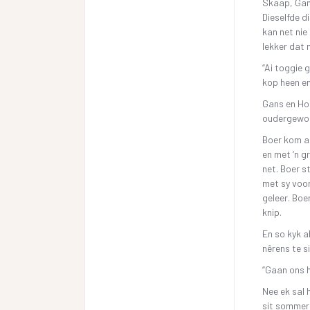
Skaap, Gans
Dieselfde d
kan net nie 
lekker dat 
“Ai toggie 
kop heen en
Gans en Hoe
oudergewoon
Boer kom aa
en met ‘n g
net. Boer s
met sy voor
geleer. Boe
knip.
En so kyk a
nêrens te si
“Gaan ons h
Nee ek sal 
sit sommer 