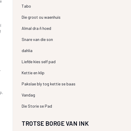
ie
Tabo
Die groot ou waenhuis
l
Almal dra ñ hoed
f
Snare van die son
dahlia
Liefde kies self pad
r
Kettie en klip
Pakslae bly tog kettie se baas
p,
Vandag
Die Storie se Pad
TROTSE BORGE VAN INK