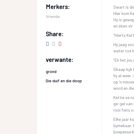
Merkers:
Swart is di
Hier kom Ke
Vriende
Hy is gewap
en skiet vi
Share:
“Hierts Kett
Hy jaag soo
water toe h
verwante:
“Ek het jou 
Skaap kyk h
grond
hy al weer,
Die duif en die doop
op ‘n missie
word en die
Kettie se na
ge-gel van 
rooi fiets 
Elke jaar k
bymekaar. 
boepense ka