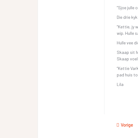
“Sjoe julle 
Die drie ky
“Kettie, jy
wip. Hulle 
Hulle vee di
Skaap sit h
Skaap voel
“Kettie Var
pad huis to
Lila
Vorige