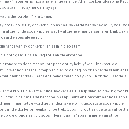
e maak ‘n span en is mos al jare lange vriende. Af en toe loer Skaap na Kett
 so staan met sy hande in sy sye.
 wat is die jou plan?” vra Skaap.
sy broek op, sit sy donkerbril op en haal sy kettie van sy nek af. Hy voel-voe
 na al die ronde spoelklippies wat hy al die hele jaar versamel en blink gevry
l daardie spesiale een uit.
die rante van sy donkerbril en sê in ‘n diep stem.
 die gort gaar! Ons sal veg tot aan die einde toe.”
 die rondte en dans met sy kort pote dat sy hele lyf wip. Hy skreeu die
t uit wat nog steeds inroep van die vorige nag. Sy drie vriende staan agte
 met haar handsak, Gans en Hoenderhaan op sy kop. En onthou, Kettie is
et die klip uit die kettie. Almal kyk verslae. Die klip skiet en trek ‘n groot kli
guit terug na Kettie se kant toe. Skaap, Gans en Hoenderhaan koes en val
d neer, maar Kettie word getref deur sy eie blink gepoetste spoelklippie
oë dat die donkerbril eenkant toe trek. Soos ‘n groot sak patats val Kettie
e op die grond neer, uit soos ‘n kers. Daar is ‘n paar minute van stilte