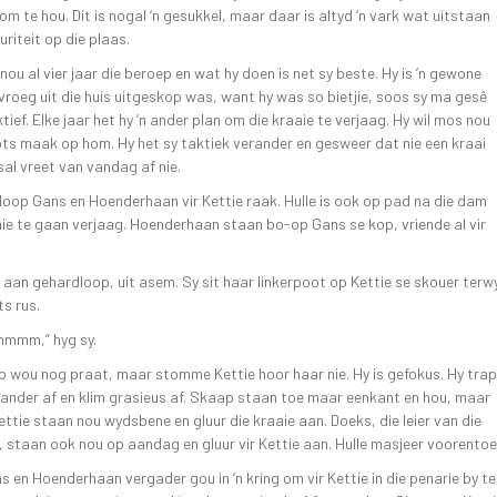
oom te hou. Dit is nogal ‘n gesukkel, maar daar is altyd ‘n vark wat uitstaan
uriteit op die plaas.
 nou al vier jaar die beroep en wat hy doen is net sy beste. Hy is ‘n gewone
vroeg uit die huis uitgeskop was, want hy was so bietjie, soos sy ma gesê
tief. Elke jaar het hy ‘n ander plan om die kraaie te verjaag. Hy wil mos nou
ots maak op hom. Hy het sy taktiek verander en gesweer dat nie een kraai
al vreet van vandag af nie.
loop Gans en Hoenderhaan vir Kettie raak. Hulle is ook op pad na die dam
ie te gaan verjaag. Hoenderhaan staan bo-op Gans se kop, vriende al vir
an gehardloop, uit asem. Sy sit haar linkerpoot op Kettie se skouer terwy
ts rus.
mmmm,” hyg sy.
 wou nog praat, maar stomme Kettie hoor haar nie. Hy is gefokus. Hy trap
aander af en klim grasieus af. Skaap staan toe maar eenkant en hou, maar
ettie staan nou wydsbene en gluur die kraaie aan. Doeks, die leier van die
 staan ook nou op aandag en gluur vir Kettie aan. Hulle masjeer voorentoe
 en Hoenderhaan vergader gou in ‘n kring om vir Kettie in die penarie by te