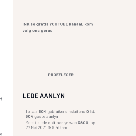
YF
 SANGBUNDEL EN
ME EN GESEGDES IN AFRIKAANS
E GESKIEDENIS
KOPKRAPPERY OOR KOPPELTEKENS
INK se gratis YOUTUBE kanaal, kom
volg ons gerus
UR HENNING VAN
GIAAT/LETTERDIEFSTAL
GERVERSIES
PROEFLESER
LEDE AANLYN
yf
Totaal
504
gebruikers insluitend
0
lid,
504
gaste aanlyn
Meeste lede ooit aanlyn was
3800
, op
27 Mei 2021 @ 9:40 nm
ie