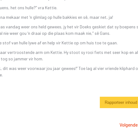
ouens, het ons hulle?” vra Kettie.
k na mekaar met ‘n glimlag op hulle bakkies en sê, maar net, ja!
 was vandag weer ons held gewees, jy het vir Doeks geskiet dat sy boepens 
sal nie weer gou ‘n draai op die plaas kom maak nie,” sê Gans.
e stof van hulle lywe af en help vir Kettie op om huis toe te gaan.
aar vertroostende arm om Kettie. Hy stoot sy rooi fiets met seer kop en al
 tog so jammer vir hom.
k, dit was weer voorwaar jou jaar gewees!” Toe lag al vier vriende kliphard 
e.
Rapporteer inhoud
Volgende