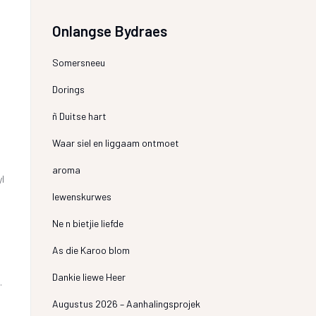
Onlangse Bydraes
Somersneeu
Dorings
ñ Duitse hart
Waar siel en liggaam ontmoet
aroma
l
lewenskurwes
Ne n bietjie liefde
As die Karoo blom
Dankie liewe Heer
.
Augustus 2026 – Aanhalingsprojek