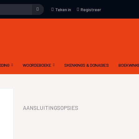
Teken in
Registreer
IDING
WOORDEBOEKE
SKENKINGS & DONASIES
BOEKWINK
EMENE WENKE
WOORDEBOEK – WAT
KUNS
DRIETALIGE IDOOM WOORDEBOEK PDF
YFKUNS
E-WOORDEBOEKE
AANSLUITINGSOPSIES
IES
LGIDSE
LETTERKUNDIGE TERME WOORDEBOEK
 MODERATOR SE EVALUERINGSKRITERIA
DIGNET WOORDEBOEK
IEWE AAN CELESTE
YNE OM ‘N RADIODRAMA OF -VERHAAL TE