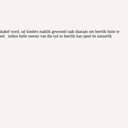
eskakel word, sal kinders maklik gewoond raak daaraan om heerlik buite te
peel. indien hulle meeste van die tyd so heerlik kan speel én natuurlik