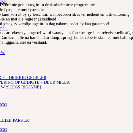
l
KKE
nd word nie gou moeg in ‘n druk akademiese program nie
ie fynspiere met fyner take
e kind korrek by sy lessenaar, wat bevorderlik is vir netheid en taakvoltooiing
te en met die regte ingesteldheid
al graag sy verpligtinge in ‘n dag nakom, sodat hy kan gaan speel!
G? –
daar sekere tye ingestel word waartydens fone neergesit en televisiestelle afg
. Dan kan hulle na hartelus hardloop, spring, bollemakiesie slaan en met balle s
na liggaam, siel en verstand.
.W
G? – DRIEKIE GROBLER
RING OP GEDIGTE – DEUR MILLA
.W :SLEGS RIGLYNE]
UGO
 ELIZE PARKER
UGO