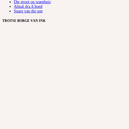
Die groot ou waenhuis
Almal dra ñ hoed
Snare van die son
TROTSE BORGE VAN INK