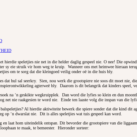
D
THEID
t hierdie speletjies nie net in die helder daglig gespeel nie. O nee! Die opwin
ter sy eie struik vir hom weg te kruip. Wanneer ons met heimwee hieraan terugd
jies om te sorg dat die kleingoed veilig onder oë in die huis bly.
es dat hul sal seerkry. Sien, nou werk die grootspiere nie soos dit moet nie, di
fynspierontwikkeling agterweë bly. Daarom is dit belangrik dat kinders speel, ver
esoek na ‘n geskikte wegkruipplek. Dan word die lyfies so klein en dun moon
g net nie raakgesien te word nie. Einde ten laaste volg die inspan van die lyfie
n balspeletjies? Al hierdie aktiwiteite bewerk die spiere sonder dat die kind dit
g op ‘n dwarslat nie. Dit is alles speletjies wat tuis gespeel kan word.
eg en laat hom uiteindelik ontspan. Dit bevorder die grootspiere van die ligga
loopbaan te maak, te bemeester. Hieronder sorteer: