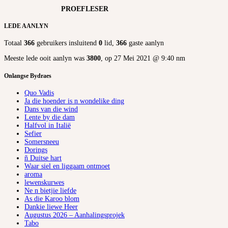
PROEFLESER
LEDE AANLYN
Totaal
366
gebruikers insluitend
0
lid,
366
gaste aanlyn
Meeste lede ooit aanlyn was
3800
, op 27 Mei 2021 @ 9:40 nm
Onlangse Bydraes
Quo Vadis
Ja die hoender is n wondelike ding
Dans van die wind
Lente by die dam
Halfvol in Italië
Sefier
Somersneeu
Dorings
ñ Duitse hart
Waar siel en liggaam ontmoet
aroma
lewenskurwes
Ne n bietjie liefde
As die Karoo blom
Dankie liewe Heer
Augustus 2026 – Aanhalingsprojek
Tabo