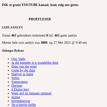
INK se gratis YOUTUBE kanaal, kom volg ons gerus
PROEFLESER
LEDE AANLYN
Totaal
463
gebruikers insluitend
0
lid,
463
gaste aanlyn
Meeste lede ooit aanlyn was
3800
, op 27 Mei 2021 @ 9:40 nm
Onlangse Bydraes
Quo Vadis
Ja die hoender is n wondelike ding
Dans van die wind
Lente by die dam
Halfvol in Italië
Sefier
Somersneeu
Dorings
ñ Duitse hart
Waar siel en liggaam ontmoet
aroma
lewenskurwes
Ne n bietjie liefde