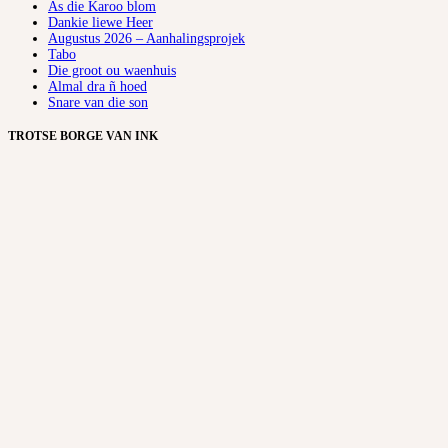
As die Karoo blom
Dankie liewe Heer
Augustus 2026 – Aanhalingsprojek
Tabo
Die groot ou waenhuis
Almal dra ñ hoed
Snare van die son
TROTSE BORGE VAN INK