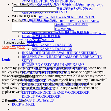
SKRYF
LEESTEKENS IN DIGKUNS
IDIOME EN GESEGDES IN AFRIKAANS
Your Email:
*
SO SKRYF JY ‘N LIMERICK – PHILIP DE VOS
‘N KOPKRAPPERY OOR KOPPELTEKENS
STOF EN TEGNIEK – GERT STRYDOM
PLAGIAAT/LETTERDIEFSTAL
SKRYFKUNS
WOORDEBOEKE
4 SKRYFWENKE – ANNERLE BARNARD
WOORDEBOEK – WAT
Details:
*
101 WENKE VIR DIE SKRYF VAN FIKSIE –
DRIETALIGE IDOOM WOORDEBOEK PDF
DEUR ELIZE PARKER
E-WOORDEBOEKE
KORTVERHALE – WENKE
LETTERKUNDIGE TERME WOORDEBOEK
HOE OM ‘N GRILSTORIE TE SKRYF – DE WET
DIGNET WOORDEBOEK
HUGO
SKENKINGS & DONASIES
TAALGIDSE
Handig verslag
BOEKWINKEL
AFRIKAANSE TAALGIDS
Vorige
volgende
AFRIKAANSE TAALGIDS
INK MODERATOR SE EVALUERINGSKRITERIA
RIGLYNE OM ‘N RADIODRAMA OF -VERHAAL TE
Louie
SKRYF
IDIOME EN GESEGDES IN AFRIKAANS
Gebore by die see, verlief geraak op die berge / platteland en woon nou in
‘N KOPKRAPPERY OOR KOPPELTEKENS
die Vrystaat saam met my vrou Charmaine en 11 maande dogter Katelyn.
PLAGIAAT/LETTERDIEFSTAL
Was deel van WOES se eerste bundle uitgawe van 2008 onder my tweede
WOORDEBOEKE
naam Gerhard. Vroeg "afgetreë" en hou myself besig met my "kunswerke".
WOORDEBOEK – WAT
Werk ook deeltyds aan my eerste digbundel. Alle hulp en raad sal goud
DRIETALIGE IDOOM WOORDEBOEK PDF
werd wees ...Ag en dan die legal ding: alle regte word voorbehou op
E-WOORDEBOEKE
geplaaste werke
LETTERKUNDIGE TERME WOORDEBOEK
DIGNET WOORDEBOEK
SKENKINGS & DONASIES
2 Kommentare
BOEKWINKEL