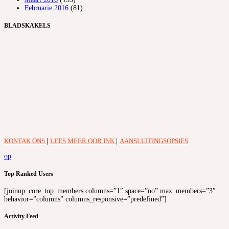
Februarie 2016
(81)
BLADSKAKELS
KONTAK ONS
|
LEES MEER OOR INK
|
AANSLUITINGSOPSIES
op
Top Ranked Users
[joinup_core_top_members columns=”1″ space=”no” max_members=”3″
behavior=”columns” columns_responsive=”predefined”]
Activity Feed