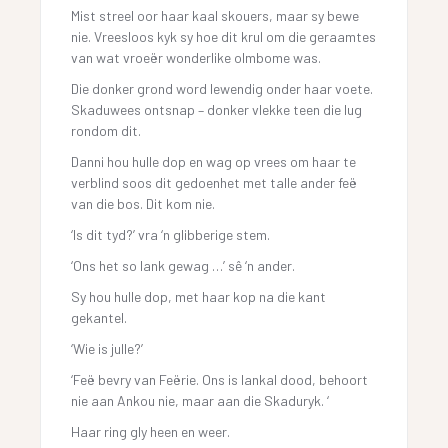
Mist streel oor haar kaal skouers, maar sy bewe
nie. Vreesloos kyk sy hoe dit krul om die geraamtes
van wat vroeër wonderlike olmbome was.
Die donker grond word lewendig onder haar voete.
Skaduwees ontsnap – donker vlekke teen die lug
rondom dit.
Danni hou hulle dop en wag op vrees om haar te
verblind soos dit gedoenhet met talle ander feë
van die bos. Dit kom nie.
‘Is dit tyd?’ vra ‘n glibberige stem.
‘Ons het so lank gewag …’ sê ‘n ander.
Sy hou hulle dop, met haar kop na die kant
gekantel.
‘Wie is julle?’
‘Feë bevry van Feërie. Ons is lankal dood, behoort
nie aan Ankou nie, maar aan die Skaduryk. ‘
Haar ring gly heen en weer.