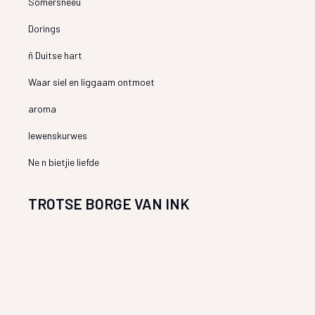
Somersneeu
Dorings
ñ Duitse hart
Waar siel en liggaam ontmoet
aroma
lewenskurwes
Ne n bietjie liefde
TROTSE BORGE VAN INK