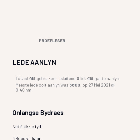
PROEFLESER
LEDE AANLYN
Totaal
419
gebruikers insluitend
0
lid,
419
gaste aanlyn
Meeste lede ooit aanlyn was
3800
, op 27 Mei 2021 @
9:40 nm
Onlangse Bydraes
Net ñ tikkie tyd
ñ Roos vir haar