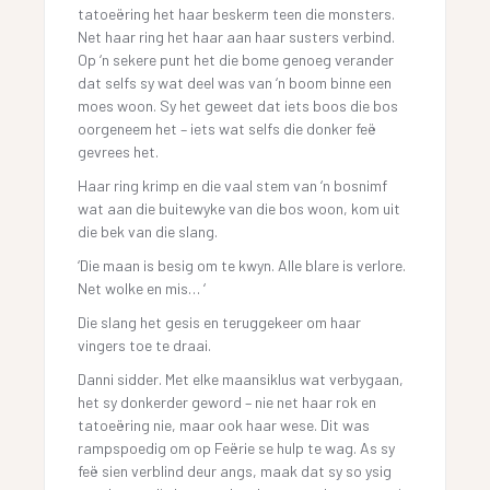
tatoeëring het haar beskerm teen die monsters.
Net haar ring het haar aan haar susters verbind.
Op ‘n sekere punt het die bome genoeg verander
dat selfs sy wat deel was van ‘n boom binne een
moes woon. Sy het geweet dat iets boos die bos
oorgeneem het – iets wat selfs die donker feë
gevrees het.
Haar ring krimp en die vaal stem van ‘n bosnimf
wat aan die buitewyke van die bos woon, kom uit
die bek van die slang.
‘Die maan is besig om te kwyn. Alle blare is verlore.
Net wolke en mis… ‘
Die slang het gesis en teruggekeer om haar
vingers toe te draai.
Danni sidder. Met elke maansiklus wat verbygaan,
het sy donkerder geword – nie net haar rok en
tatoeëring nie, maar ook haar wese. Dit was
rampspoedig om op Feërie se hulp te wag. As sy
feë sien verblind deur angs, maak dat sy so ysig