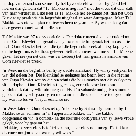
hardop vir iemand sou sê nie. Hy het byvoorbeeld wanneer hy gebid het,
nou en dan genoem dat “Ta’ Makkie is nog hier” met die vrees dat daar dalk
van haar vergeet is. Elke keer as Ta’ Makkie net ge-kugge het, dan het Oom
Kiewiet sy preek vir die begrafnis uitgehaal en weer deurgegaan. Maar Ta’
Makkie was nie van plan om iewers heen te gaan nie. Sy was te bang dat
daar gewerk moet word in die hemel…
Ta’ Makkie was 97 toe sy oorlede is. Die dokter meen dis maar ouderdom,
maar Oom Kiewiet het geraai dat sy maar net te lui geraak het om asem te
haal. Oom Kiewiet het teen die tyd die begrafnis-preek al uit sy kop geken
en die begrafnis is foutloos gelewer. Selfs die mense wat nie vir Ta’ Makkie
geken het nie (en net daar was vir toebies) het haar gemis na aanhore van
Oom Kiewiet se preek.
‘n Week na die begrafnis bel hy sy oudste kleinkind. Hy wil sy verkyker hê
wat dié geleen het. Die kleinkind se gedagtes het begin loop in die rigting
van Oupa Kiewiet wat by die ouetehuis die buur-tannies met die verkykers
sit en dophou. Oom Kiewiet het egter nog voor die vrae kon kom
verduidelik dat hy wildtuin toe gaan. Hy’t ‘n vakansie nodig. En sommer
genoem dat hy self gaan ry, en nie saam met die ouetehuis se toergroep nie.
Hy was nie lus vir ‘n spul oumense nie.
‘n Week later sit Oom Kiewiet op ‘n bankie by Satara. By hom het hy Ta’
Makkie se as, sommer in ‘n Tupperware bakkie. Hy’t die bakkie
oopgemaak en vir ‘n oomblik na die sterflike oorblyfsels van sy liewe vroue
gekyk, voor hy gepraat het.
“Makkie, jy weet ek is baie lief vir jou, maar ek is nou moeg. Ek is klaar
daarmee om jou te vat waar jy wil wees.”