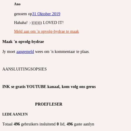
Ano
genoem op
31 Oktober 2019
Hahaha! :-))))))) LOVED IT!
Meld aan om 'n opvolg-bydrae te maak
Maak 'n opvolg-bydrae
Jy moet
aangemeld
wees om 'n kommentaar te plaas.
AANSLUITINGSOPSIES
INK se gratis YOUTUBE kanaal, kom volg ons gerus
PROEFLESER
LEDE AANLYN
Totaal
496
gebruikers insluitend
0
lid,
496
gaste aanlyn