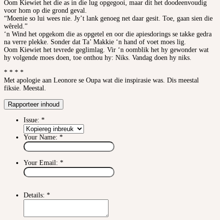
Oom Kiewiet het die as in die lug opgegooi, maar dit het doodeenvoudig
voor hom op die grond geval.
“Moenie so lui wees nie. Jy’t lank genoeg net daar gesit. Toe, gaan sien die
wêreld.”
‘n Wind het opgekom die as opgetel en oor die apiesdorings se takke gedra
na verre plekke. Sonder dat Ta’ Makkie ‘n hand of voet moes lig.
Oom Kiewiet het tevrede geglimlag. Vir ‘n oomblik het hy gewonder wat
hy volgende moes doen, toe onthou hy: Niks. Vandag doen hy niks.
* * * *
Met apologie aan Leonore se Oupa wat die inspirasie was. Dis meestal
fiksie. Meestal.
Rapporteer inhoud
Issue:
*
Your Name:
*
Your Email:
*
Details:
*