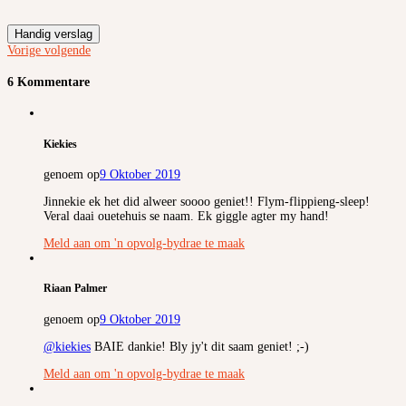
Handig verslag
Vorige
volgende
6 Kommentare
Kiekies
genoem op
9 Oktober 2019
Jinnekie ek het did alweer soooo geniet!! Flym-flippieng-sleep!
Veral daai ouetehuis se naam. Ek giggle agter my hand!
Meld aan om 'n opvolg-bydrae te maak
Riaan Palmer
genoem op
9 Oktober 2019
@kiekies
BAIE dankie! Bly jy't dit saam geniet! ;-)
Meld aan om 'n opvolg-bydrae te maak