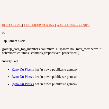
KONTAK ONS
|
LEES MEER OOR INK
|
AANSLUITINGSOPSIES
op
Top Ranked Users
[joinup_core_top_members columns=”1″ space=”no” max_members=”3″
behavior=”columns” columns_responsive=”predefined”]
Activity Feed
Ryno Du Plessis
het ‘n nuwe publikasie gemaak
Ryno Du Plessis
het ‘n nuwe publikasie gemaak
Ryno Du Plessis
het ‘n nuwe publikasie gemaak