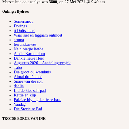
Meeste lede ooit aanlyn was
3800
, op 27 Mei 2021 @ 9:40 nm
Onlangse Bydraes
Somersneeu
Dorings
ñ Duitse hart
Waar siel en liggaam ontmoet
aroma
lewenskurwes
Ne n bietjie liefde
As die Karoo blom
Dankie liewe Heer
Augustus 2026 – Aanhalingsprojek
Tabo
Die groot ou waenhuis
Almal dra ñ hoed
Snare van die son
dahlia
Liefde kies self pad
Kettie en klip
Pakslae bly tog kettie se baas
Vandag
Die Storie se Pad
TROTSE BORGE VAN INK