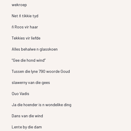
wekroep
Net ñ tikkie tyd
ñ Roos vir haar
Tekkies vir liefde
Alles behalwe n glasskoen
“Gee die hond wind”
Tussen die lyne 790 woorde Goud
slawerny van die gees
Quo Vadis
Ja die hoender is n wondelike ding
Dans van die wind
Lente by die dam