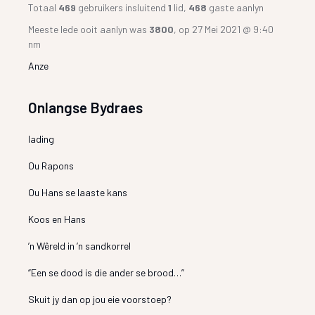
Totaal
469
gebruikers insluitend
1
lid,
468
gaste aanlyn
Meeste lede ooit aanlyn was
3800
, op 27 Mei 2021 @ 9:40
nm
Anze
Onlangse Bydraes
lading
Ou Rapons
Ou Hans se laaste kans
Koos en Hans
’n Wêreld in ’n sandkorrel
“Een se dood is die ander se brood…”
Skuit jy dan op jou eie voorstoep?