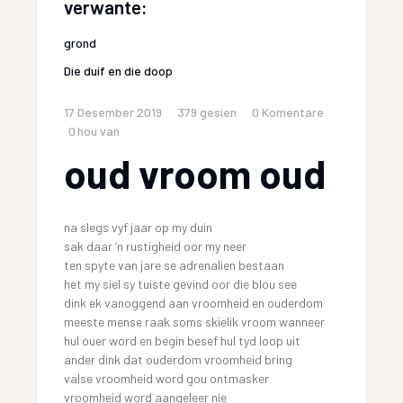
verwante:
grond
Die duif en die doop
17 Desember 2019
379
gesien
0 Komentare
0
hou van
oud vroom oud
na slegs vyf jaar op my duin
sak daar ‘n rustigheid oor my neer
ten spyte van jare se adrenalien bestaan
het my siel sy tuiste gevind oor die blou see
dink ek vanoggend aan vroomheid en ouderdom
meeste mense raak soms skielik vroom wanneer
hul ouer word en begin besef hul tyd loop uit
ander dink dat ouderdom vroomheid bring
valse vroomheid word gou ontmasker
vroomheid word aangeleer nie