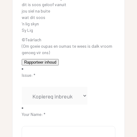
dit is soos geloof vanuit
jou siel na buite
wat dit soos
‘n lig skyn
Sy Lig
©Teárlach
(Om goeie oupas en oumas te wees is dalk vroom
genoeg vir ons)
Rapporteer inhoud
Issue:
*
Your Name:
*