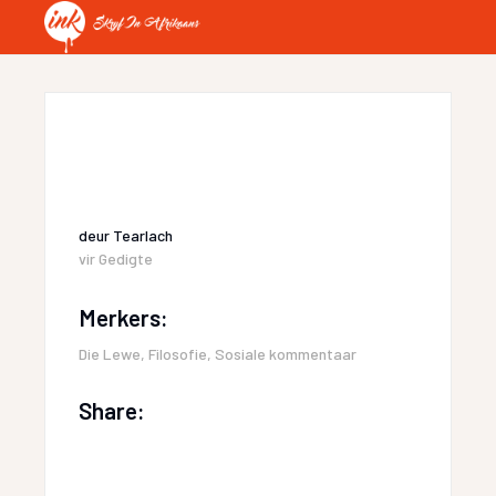
deur
Tearlach
vir
Gedigte
Merkers:
Die Lewe
,
Filosofie
,
Sosiale kommentaar
Share: