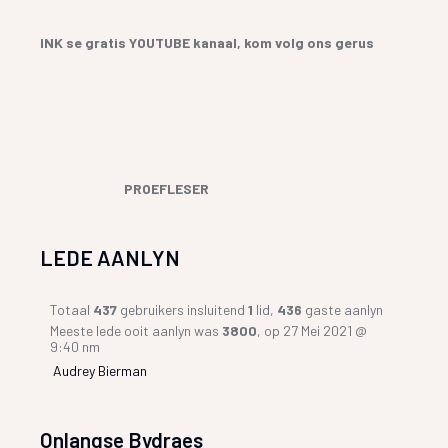
INK se gratis YOUTUBE kanaal, kom volg ons gerus
PROEFLESER
LEDE AANLYN
Totaal
437
gebruikers insluitend
1
lid,
436
gaste aanlyn
Meeste lede ooit aanlyn was
3800
, op 27 Mei 2021 @
9:40 nm
Audrey Bierman
Onlangse Bydraes