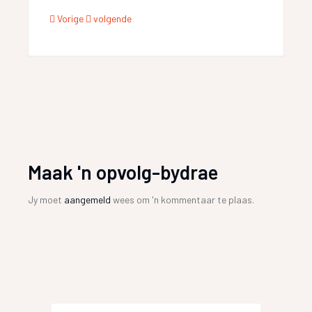
Vorige
volgende
Maak 'n opvolg-bydrae
Jy moet
aangemeld
wees om 'n kommentaar te plaas.