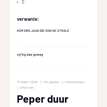
verwante:
KOM ONS JAAG DIE SON SE STRALE
vyftig dae gewag
31 Maart 2026
214
gesien
0 Komentare
0
hou van
Peper duur