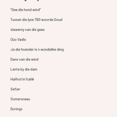
“Gee die hond wind”
Tussen die lyne 790 woorde Goud
slawerny van die gees
Quo Vadis
Ja die hoender is n wondelike ding
Dans van die wind
Lente by die dam
Halfvol in Italië
Sefier
Somersneeu
Dorings