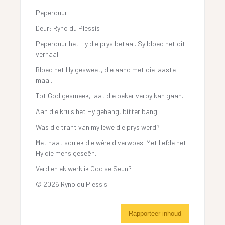
Peperduur
Deur: Ryno du Plessis
Peperduur het Hy die prys betaal. Sy bloed het dit
verhaal.
Bloed het Hy gesweet, die aand met die laaste
maal.
Tot God gesmeek, laat die beker verby kan gaan.
Aan die kruis het Hy gehang, bitter bang.
Was die trant van my lewe die prys werd?
Met haat sou ek die wêreld verwoes. Met liefde het
Hy die mens geseën.
Verdien ek werklik God se Seun?
© 2026 Ryno du Plessis
Rapporteer inhoud