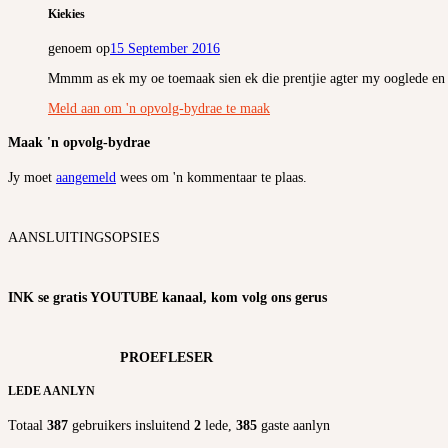
Kiekies
genoem op
15 September 2016
Mmmm as ek my oe toemaak sien ek die prentjie agter my ooglede en d
Meld aan om 'n opvolg-bydrae te maak
Maak 'n opvolg-bydrae
Jy moet
aangemeld
wees om 'n kommentaar te plaas.
AANSLUITINGSOPSIES
INK se gratis YOUTUBE kanaal, kom volg ons gerus
PROEFLESER
LEDE AANLYN
Totaal
387
gebruikers insluitend
2
lede,
385
gaste aanlyn