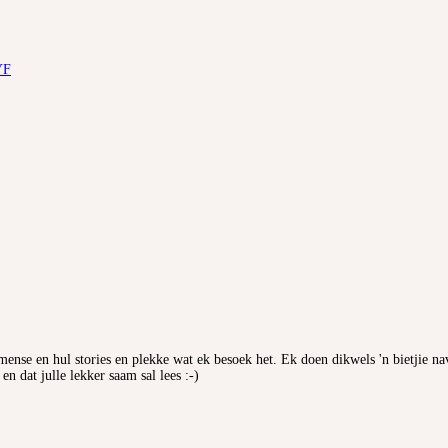
YF
mense en hul stories en plekke wat ek besoek het. Ek doen dikwels 'n bietjie na
n dat julle lekker saam sal lees :-)