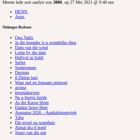
Meeste lede ooit aanlyn was
3800
, op 27 Mei 2021 @ 9:40 nm
HENN
Anze
Onlangse Bydraes
Quo Vadis
Ja die hoender is n wondelike ding
Dans van die wind
Lente by die dam
Halfvol in Italië
Sefier
Somersneeu
Dorings
ñ Duitse hart
Waar siel en liggaam ontmoet
aroma
lewenskurwes
Ne n bietjie liefde
As die Karoo blom
Dankie liewe Heer
Augustus 2026 – Aanhalingsprojek
Tabo
Die groot ou waenhuis
Almal dra ñ hoed
Snare van die son