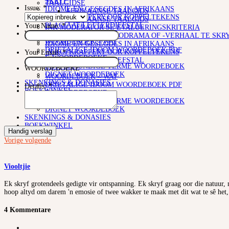
SKRYF
TAALGIDSE
Issue:
*
IDIOME EN GESEGDES IN AFRIKAANS
AFRIKAANSE TAALGIDS
‘N KOPKRAPPERY OOR KOPPELTEKENS
AFRIKAANSE TAALGIDS
PLAGIAAT/LETTERDIEFSTAL
Your Name:
*
INK MODERATOR SE EVALUERINGSKRITERIA
WOORDEBOEKE
RIGLYNE OM ‘N RADIODRAMA OF -VERHAAL TE SKR
WOORDEBOEK – WAT
IDIOME EN GESEGDES IN AFRIKAANS
DRIETALIGE IDOOM WOORDEBOEK PDF
‘N KOPKRAPPERY OOR KOPPELTEKENS
Your Email:
*
E-WOORDEBOEKE
PLAGIAAT/LETTERDIEFSTAL
LETTERKUNDIGE TERME WOORDEBOEK
WOORDEBOEKE
DIGNET WOORDEBOEK
WOORDEBOEK – WAT
SKENKINGS & DONASIES
DRIETALIGE IDOOM WOORDEBOEK PDF
Details:
*
BOEKWINKEL
E-WOORDEBOEKE
LETTERKUNDIGE TERME WOORDEBOEK
DIGNET WOORDEBOEK
SKENKINGS & DONASIES
BOEKWINKEL
Handig verslag
Vorige
volgende
Viooltjie
Ek skryf grotendeels gedigte vir ontspanning. Ek skryf graag oor die natuur, 
hoop altyd om darem 'n emosie of twee wakker te maak met dit wat te sê het, e
4 Kommentare