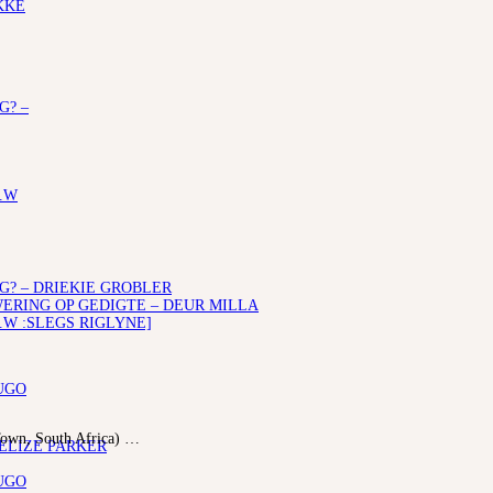
KKE
G? –
.W
G? – DRIEKIE GROBLER
RING OP GEDIGTE – DEUR MILLA
.W :SLEGS RIGLYNE]
UGO
 Town, South Africa) …
 ELIZE PARKER
UGO