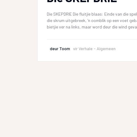
Die SKEPDRIE Die fluitjie blaas: Einde van die spe
die skrum uitgebreek, ‘n oomblik op een voet gebal
bietjie ver na links, maar word deur die wind gev
deur
Toom
vir
Verhale - Algemeen