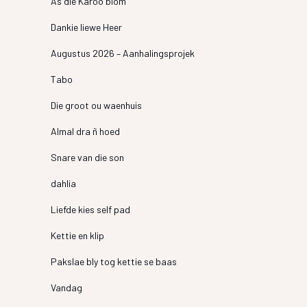
As die Karoo blom
Dankie liewe Heer
Augustus 2026 – Aanhalingsprojek
Tabo
Die groot ou waenhuis
Almal dra ñ hoed
Snare van die son
dahlia
Liefde kies self pad
Kettie en klip
Pakslae bly tog kettie se baas
Vandag