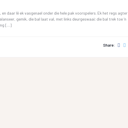
SKR
26 OKTOBER 2019 4DE GALA AAND
FAK – ELEKTRONIESE
KITAARDRUKKE
IDIO
l, en daar lê ek vasgenael onder die hele pak voorspelers. Ek het regs agter
10 NOVEMBER 2018 – 3DE GALA AAND
anseer, gemik, die bal laat val, met links deurgeswaai; die bal trek toe ‘n
VERGETE HELDE UIT DI
‘N 
ang […]
4 NOVEMBER 2017 – 2DE GALA-AAND
VRYSTAATSTORIES DE
PLA
22 OKTOBER 2016 – 1STE GALA AAND
ASWEGEN
KINDERLIEDJIES
Share:
KINDERRYMPIES – VIN