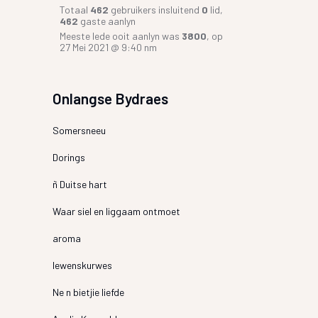
Totaal
462
gebruikers insluitend
0
lid,
462
gaste aanlyn
Meeste lede ooit aanlyn was
3800
, op
27 Mei 2021 @ 9:40 nm
Onlangse Bydraes
Somersneeu
Dorings
ñ Duitse hart
Waar siel en liggaam ontmoet
aroma
lewenskurwes
Ne n bietjie liefde