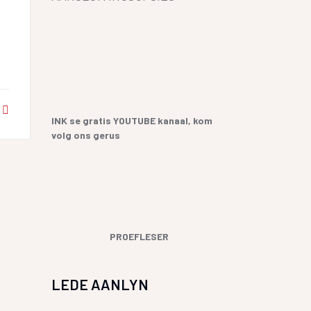
YF
 SANGBUNDEL EN
ME EN GESEGDES IN AFRIKAANS
E GESKIEDENIS
KOPKRAPPERY OOR KOPPELTEKENS
UR HENNING VAN
GIAAT/LETTERDIEFSTAL
INK se gratis YOUTUBE kanaal, kom
GERVERSIES
volg ons gerus
PROEFLESER
LEDE AANLYN