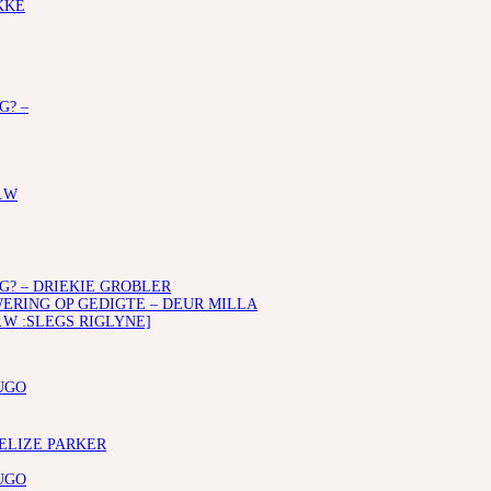
KKE
G? –
.W
G? – DRIEKIE GROBLER
RING OP GEDIGTE – DEUR MILLA
.W :SLEGS RIGLYNE]
UGO
 ELIZE PARKER
UGO