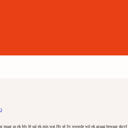
D
r maar as ek bly lê sal ek mis wat Hy sê Sy woorde wil ek graag bewaar skryf