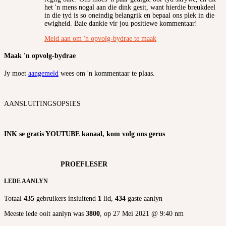
het 'n mens nogal aan die dink gesit, want hierdie breukdeel
in die tyd is so oneindig belangrik en bepaal ons plek in die
ewigheid. Baie dankie vir jou positiewe kommentaar!
Meld aan om 'n opvolg-bydrae te maak
Maak 'n opvolg-bydrae
Jy moet
aangemeld
wees om 'n kommentaar te plaas.
AANSLUITINGSOPSIES
INK se gratis YOUTUBE kanaal, kom volg ons gerus
PROEFLESER
LEDE AANLYN
Totaal
435
gebruikers insluitend
1
lid,
434
gaste aanlyn
Meeste lede ooit aanlyn was
3800
, op 27 Mei 2021 @ 9:40 nm