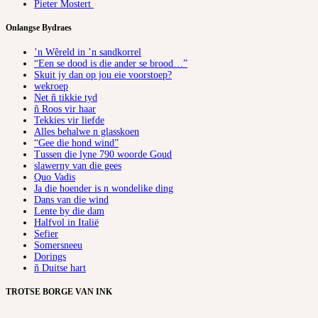
Pieter Mostert
Onlangse Bydraes
’n Wêreld in ’n sandkorrel
“Een se dood is die ander se brood…”
Skuit jy dan op jou eie voorstoep?
wekroep
Net ñ tikkie tyd
ñ Roos vir haar
Tekkies vir liefde
Alles behalwe n glasskoen
“Gee die hond wind”
Tussen die lyne 790 woorde Goud
slawerny van die gees
Quo Vadis
Ja die hoender is n wondelike ding
Dans van die wind
Lente by die dam
Halfvol in Italië
Sefier
Somersneeu
Dorings
ñ Duitse hart
TROTSE BORGE VAN INK