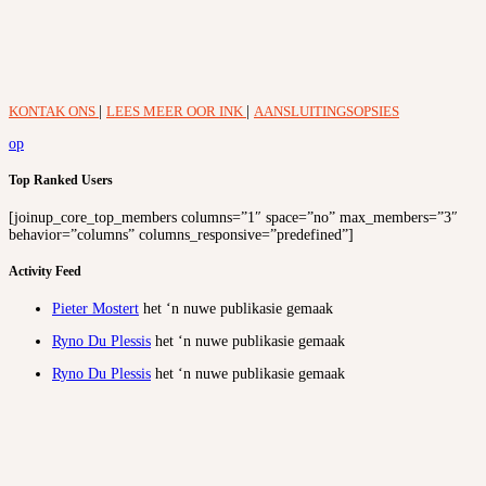
KONTAK ONS
|
LEES MEER OOR INK
|
AANSLUITINGSOPSIES
op
Top Ranked Users
[joinup_core_top_members columns=”1″ space=”no” max_members=”3″
behavior=”columns” columns_responsive=”predefined”]
Activity Feed
Pieter Mostert
het ‘n nuwe publikasie gemaak
Ryno Du Plessis
het ‘n nuwe publikasie gemaak
Ryno Du Plessis
het ‘n nuwe publikasie gemaak