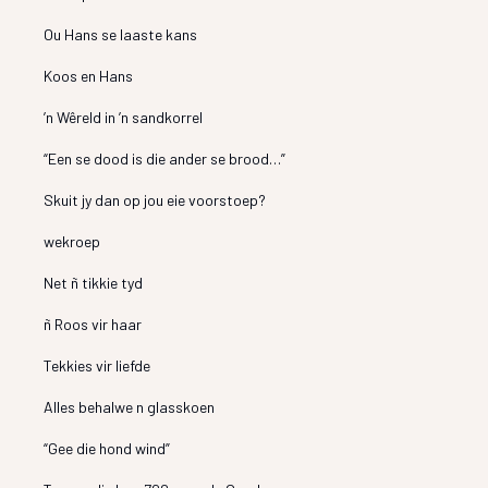
Ou Hans se laaste kans
Koos en Hans
’n Wêreld in ’n sandkorrel
“Een se dood is die ander se brood…”
Skuit jy dan op jou eie voorstoep?
wekroep
Net ñ tikkie tyd
ñ Roos vir haar
Tekkies vir liefde
Alles behalwe n glasskoen
“Gee die hond wind”