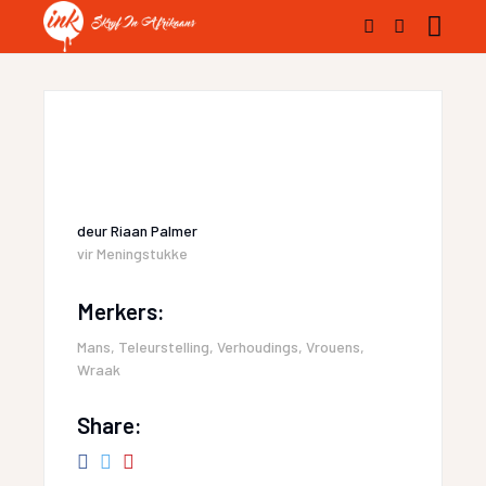
deur
Riaan Palmer
vir
Meningstukke
Merkers:
Mans
,
Teleurstelling
,
Verhoudings
,
Vrouens
,
Wraak
Share: