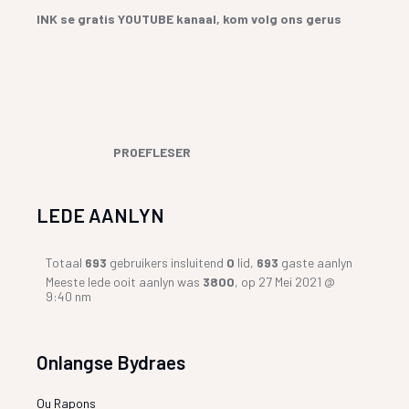
INK se gratis YOUTUBE kanaal, kom volg ons gerus
PROEFLESER
LEDE AANLYN
Totaal
693
gebruikers insluitend
0
lid,
693
gaste aanlyn
Meeste lede ooit aanlyn was
3800
, op 27 Mei 2021 @
9:40 nm
Onlangse Bydraes
Ou Rapons