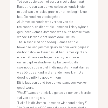
Tot een goeie dag – of eerder slegte dag – wat
Rasputin, een van James se beste honde in die
middel van die resies gaan sit het, en begin krap
het. Die hond het vlooie gehad.
Al James se honde was verban van die
resiesbaan, en dit het die Jameson Telery bykans
geruïneer. James Jameson was buite homself van
woede. Die vlooie het saam daai Theuns
Theunissen kind opgedaag. James het die
hawelose kind jammer gekry en hom werk gegee in
die hondehokke. Dáái besluit het James op die ou
einde miljoene rande gekos en sy reputasie
onherroeplike skade verrig. En toe vlug die
swernoot soos ‘n dief in die nag. As hy wat James
was óóit daai kind in die hande moes kry… Die
dood is eintlik te goed vir hom.
Dit is laat een aand toe James Jameson wakker
gebel word.
“Wat!?” James het nie lus gehad vir nonsens hierdie
tyd van die nag nie.
“Hallo? Is dit James Jameson windhond-telery?”
“Ja. Wat wil jy hê?” Gewoonlik was James bietjie