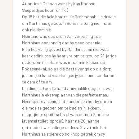
Atlantiese Oseaan want hy kan Kaapse
Seeperdjies hoor runnik.)
Op 18 het die hele kontrei se Brahmaanbulle draaie
om Marthinus geloop. ‘n Bul is nie bang nie, maar
ook nie dom nie.
Niemand was dus stom van verbasing toe
Marthinus aankondig dat hy gaan boer nie.
Elsa het veilig gevoel by Marthinus, en nie twee
keer gedink toe hy haar vra om te trou op 21-jarige
ouderdom nie. Daar was maar min keuses op
Roossenekal, so as die beste vangs op die dorp
jou om jou hand vra dan gee jy jou hand sonder om
te oem of te am.
Die ding is, toe die hand aanvanklik gegee is, was
Marthinus ‘n eksemplaar van die perfekte man.
Meer spiere as enige iets anders en het hy darem
die moeite gedoen om te bad en ‘n lekkerruik
dingetjie te spuit (selfs al was dit nou Glade se
laventel toilet-sproei). Maar na 20 jaar se
getroude lewe is dinge anders. Gravitasie het
Marthinus se spiere op so knop getrek om sy