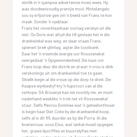
eintlik in ‘n sjampoe advertensie moes wees. Hy
was doodeenvoudig prentjie mooi. Michelangelo
sou sy erfporsie gee om ‘n beeld van Frans te kon
maak. Sonder ‘n vyeblaar.
Frans het onverklaarbaar oornag verskyn uit die
niet. Ou Doris wat altyd die till geslaan het in die
drankwinkel was weg, en daar staan Frans,
spierwit breë glimlag, agter die toonbank.
Daar het ‘n vreemde energie oor Roossenekal
neergedaal. ‘n Opgewondenheid. Die nuus oor
Frans loop deur die distrik en al wat ‘n vrou is dink
verskonings uit om drankwinkel toe te gaan.
Skielik begin al die vroue op die dorp te drink. Die
Kaapse wynbedryf kry ‘n hupstoot van al die
verkope. SA Brouerye kan nie voorbly nie, en moet
naderhand weekliks ‘n trok net vir Roossenekal
stuur. Selfs Mevrou Dominee wat ‘n geheelonthouer
is begin haar Diet Coke by die drankwinkel koop,
selfs al is dit R5 duurder as by die Porra. Al die
boerevroue, soos Elsa, wat lankal moed opgegee
het, grawe lipstiffies en buustelyfies met