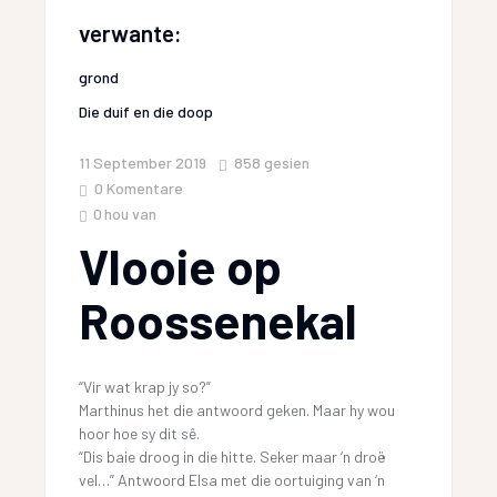
verwante:
grond
Die duif en die doop
11 September 2019
858
gesien
0 Komentare
0
hou van
Vlooie op
Roossenekal
“Vir wat krap jy so?”
Marthinus het die antwoord geken. Maar hy wou
hoor hoe sy dit sê.
“Dis baie droog in die hitte. Seker maar ‘n droë
vel…” Antwoord Elsa met die oortuiging van ‘n