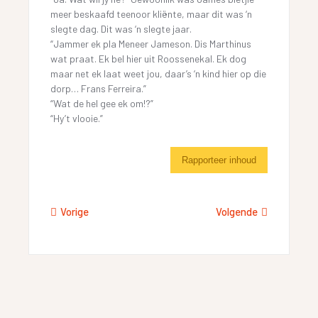
meer beskaafd teenoor kliënte, maar dit was ‘n
slegte dag. Dit was ‘n slegte jaar.
“Jammer ek pla Meneer Jameson. Dis Marthinus
wat praat. Ek bel hier uit Roossenekal. Ek dog
maar net ek laat weet jou, daar’s ‘n kind hier op die
dorp… Frans Ferreira.”
“Wat de hel gee ek om!?”
“Hy’t vlooie.”
Rapporteer inhoud
Vorige
Volgende