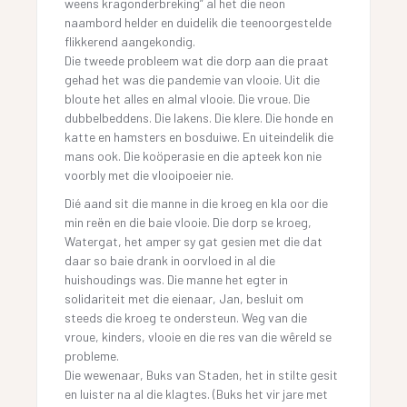
weens kragonderbreking” al het die neon
naambord helder en duidelik die teenoorgestelde
flikkerend aangekondig.
Die tweede probleem wat die dorp aan die praat
gehad het was die pandemie van vlooie. Uit die
bloute het alles en almal vlooie. Die vroue. Die
dubbelbeddens. Die lakens. Die klere. Die honde en
katte en hamsters en bosduiwe. En uiteindelik die
mans ook. Die koöperasie en die apteek kon nie
voorbly met die vlooipoeier nie.
Dié aand sit die manne in die kroeg en kla oor die
min reën en die baie vlooie. Die dorp se kroeg,
Watergat, het amper sy gat gesien met die dat
daar so baie drank in oorvloed in al die
huishoudings was. Die manne het egter in
solidariteit met die eienaar, Jan, besluit om
steeds die kroeg te ondersteun. Weg van die
vroue, kinders, vlooie en die res van die wêreld se
probleme.
Die wewenaar, Buks van Staden, het in stilte gesit
en luister na al die klagtes. (Buks het vir jare met