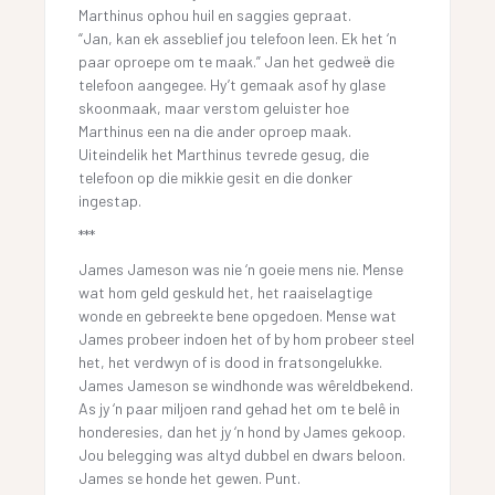
Marthinus ophou huil en saggies gepraat.
“Jan, kan ek asseblief jou telefoon leen. Ek het ‘n
paar oproepe om te maak.” Jan het gedweë die
telefoon aangegee. Hy’t gemaak asof hy glase
skoonmaak, maar verstom geluister hoe
Marthinus een na die ander oproep maak.
Uiteindelik het Marthinus tevrede gesug, die
telefoon op die mikkie gesit en die donker
ingestap.
***
James Jameson was nie ‘n goeie mens nie. Mense
wat hom geld geskuld het, het raaiselagtige
wonde en gebreekte bene opgedoen. Mense wat
James probeer indoen het of by hom probeer steel
het, het verdwyn of is dood in fratsongelukke.
James Jameson se windhonde was wêreldbekend.
As jy ‘n paar miljoen rand gehad het om te belê in
honderesies, dan het jy ‘n hond by James gekoop.
Jou belegging was altyd dubbel en dwars beloon.
James se honde het gewen. Punt.