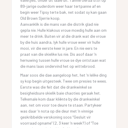
valletjies, onder uit laaie uit. Tannie Gerda stof op
89-jarige ouderdom weer haar tertpanne af en
begin weer Tipsy terte bak, net sodat sy kan gaan
Old Brown Sjerrie koop.
Aanvanklik is die mans van die distrik glad nie
gepla nie. Hulle klakous vroue moedig hulle aan om
meer te drink. Buiten vir al die drank wat die vroue
by die huis aandra, lyk hulle vroue weer vir hulle
mooi, vir die eerste keer in jare. En nie eers te
praat van die skielike lus nie. Dis asof daar ‘n
hernuwing tussen hulle vroue se dye ontstaan wat
die mans laas ondervind het op wittebrood.
Maar soos die dae aangeloop het, het ‘n lelike ding
sy kop begin uitgesteek. Twee om presies te wees.
Eerste was die feit dat die drankwinkel se
besigheidsure skielik baie chaoties geraak het.
Telkemale kom daar kliënte by die drankwinkel
aan, net om voor toe deure te staan. Partykeer
was daar ‘n nota op die deur met ‘n vinnige
geskribbelde verskoning soos “Gesluit vir
voorraad opname” (2, 3 keer ‘n week?) of “Toe