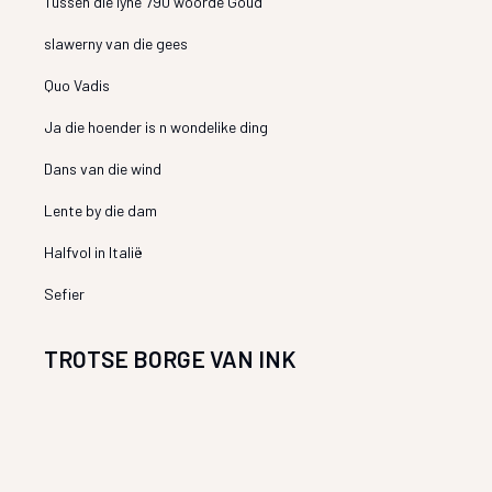
Tussen die lyne 790 woorde Goud
slawerny van die gees
Quo Vadis
Ja die hoender is n wondelike ding
Dans van die wind
Lente by die dam
Halfvol in Italië
Sefier
TROTSE BORGE VAN INK