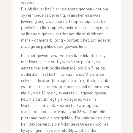
vervoer.
Die lykskouer het ‘n enkele toets gedoen – net om
sy vermoede te bevestig. Frans Ferreira was
lewendig begrawe onder ‘n hoop vlooipoeier. Die
poeier het elke druppel vloeistof uit die jong man
se liggaam getrek, totdat net die stuk biltong-
mens – of mens-biltong – oorgebly het. Dit moes ‘n
stadige en pynlike dood gewees het.
Elsa het geweet waarvoor sy haar inlaat toe sy
met Marthinus trou. Hy was 4 toe plant hy sy
eerste mieliepit by die kleuterskool. Op 7-jarige
ouderdom het Marthinus kaalhande S’faans se
sukkelende stoetbul reggehelp – ‘n grillerige taak
wat meeste hardebaard mans nie wíl of kán doen
nie. Hy was 12 toe hy sy eerste vuisgeveg gewen
het. Nie dat dit regtig ‘n vuisgeveg was nie.
Marthinus het vir Bakoorbertus (wat op daai
stadium ‘n opgeskote man van 23 was) met die
plathand teen die oor geklap. Tot vandag toe nog
kan Bakoorbertus die Atlantiese Oseaan hoor as
hy sy vinger in sy oor druk. (Hy weet dis die