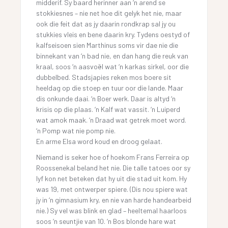
midderif. Sy baard herinner aan ‘n arend se
stokkiesnes – nie net hoe dit gelyk het nie, maar
ook die feit dat as jy daarin rondkrap sal jy ou
stukkies vleis en bene daarin kry. Tydens oestyd of
kalfseisoen sien Marthinus soms vir dae nie die
binnekant van ‘n bad nie, en dan hang die reuk van
kraal, soos ‘n aasvoël wat ‘n karkas sirkel, oor die
dubbelbed. Stadsjapies reken mos boere sit
heeldag op die stoep en tuur oor die lande. Maar
dis onkunde daai. ‘n Boer werk. Daar is altyd ‘n
krisis op die plaas. ‘n Kalf wat vassit. ‘n Luiperd
wat amok maak. ‘n Draad wat getrek moet word.
‘n Pomp wat nie pomp nie.
En arme Elsa word koud en droog gelaat.
Niemand is seker hoe of hoekom Frans Ferreira op
Roossenekal beland het nie. Die talle tatoes oor sy
lyf kon net beteken dat hy uit die stad uit kom. Hy
was 19, met ontwerper spiere. (Dis nou spiere wat
jy in ‘n gimnasium kry, en nie van harde handearbeid
nie.) Sy vel was blink en glad – heeltemal haarloos
soos ‘n seuntjie van 10. ‘n Bos blonde hare wat