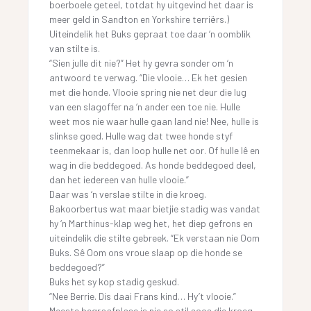
boerboele geteel, totdat hy uitgevind het daar is
meer geld in Sandton en Yorkshire terriërs.)
Uiteindelik het Buks gepraat toe daar ‘n oomblik
van stilte is.
“Sien julle dit nie?” Het hy gevra sonder om ‘n
antwoord te verwag. “Die vlooie… Ek het gesien
met die honde. Vlooie spring nie net deur die lug
van een slagoffer na ‘n ander een toe nie. Hulle
weet mos nie waar hulle gaan land nie! Nee, hulle is
slinkse goed. Hulle wag dat twee honde styf
teenmekaar is, dan loop hulle net oor. Of hulle lê en
wag in die beddegoed. As honde beddegoed deel,
dan het iedereen van hulle vlooie.”
Daar was ‘n verslae stilte in die kroeg.
Bakoorbertus wat maar bietjie stadig was vandat
hy ‘n Marthinus-klap weg het, het diep gefrons en
uiteindelik die stilte gebreek. “Ek verstaan nie Oom
Buks. Sê Oom ons vroue slaap op die honde se
beddegoed?”
Buks het sy kop stadig geskud.
“Nee Berrie. Dis daai Frans kind… Hy’t vlooie.”
Meeste begraafplase is nie so stil soos die kroeg