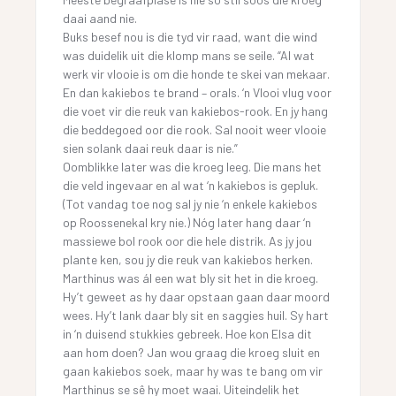
daai aand nie.
Buks besef nou is die tyd vir raad, want die wind
was duidelik uit die klomp mans se seile. “Al wat
werk vir vlooie is om die honde te skei van mekaar.
En dan kakiebos te brand – orals. ‘n Vlooi vlug voor
die voet vir die reuk van kakiebos-rook. En jy hang
die beddegoed oor die rook. Sal nooit weer vlooie
sien solank daai reuk daar is nie.”
Oomblikke later was die kroeg leeg. Die mans het
die veld ingevaar en al wat ‘n kakiebos is gepluk.
(Tot vandag toe nog sal jy nie ‘n enkele kakiebos
op Roossenekal kry nie.) Nóg later hang daar ‘n
massiewe bol rook oor die hele distrik. As jy jou
plante ken, sou jy die reuk van kakiebos herken.
Marthinus was ál een wat bly sit het in die kroeg.
Hy’t geweet as hy daar opstaan gaan daar moord
wees. Hy’t lank daar bly sit en saggies huil. Sy hart
in ‘n duisend stukkies gebreek. Hoe kon Elsa dit
aan hom doen? Jan wou graag die kroeg sluit en
gaan kakiebos soek, maar hy was te bang om vir
Marthinus se sê hy moet waai. Uiteindelik het