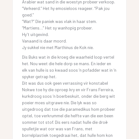
Arabier wat sand in die woestyn probeer verkoop.
“Verkeerd.” Het hy emosieloos reageer. “Pak jou
goed.”
“Wat?” Die paniek was vlak in haar stem.
“Martiens…” Het sy wanhopig probeer.
Hy’t uitgevind.
Vanaand is daar moord.
Jy sukkel nie met Marthinus de Kok nie.
Dis Buks wat in die kroeg die waarheid loop vertel
het. Nou weet die hele dorp se mans. En ieder en
elk van hulle is so kwaad soos ‘n pofadder wat in ‘n
spyker getrap het.
Dit was dus ook geen verrassing vir konstabel
Nokwe toe hy die oproep kry en vir Frans Ferreira,
kurkdroog soos ‘n boerbeskuit, onder die berg wit
poeier moes uitgrawe nie. Die lyk was so
uitgedroog dat toe die paramedikus hom probeer
optel, toe verkrummel die helfte van die een been
sommer tot stof. Dis eers nadat hulle die droë
spulletjie wat oor was van Frans, met
borrelplastiek toegedraai het, dat hulle hom kon