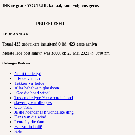
INK se gratis YOUTUBE kanaal, kom volg ons gerus
PROEFLESER
LEDE AANLYN
Totaal
423
gebruikers insluitend
0
lid,
423
gaste aanlyn
Meeste lede ooit aanlyn was
3800
, op 27 Mei 2021 @ 9:40 nm
Onlangse Bydraes
Net ñ tikkie tyd
ñ Roos vir haar
Tekkies vir liefde
Alles behalwe n glasskoen
“Gee die hond wind”
Tussen die lyne 790 woorde Goud
slawerny van die gees
Quo Vadis
Ja die hoender is n wondelike ding
Dans van die wind
Lente by die dam
Halfvol in Italië
Sefier