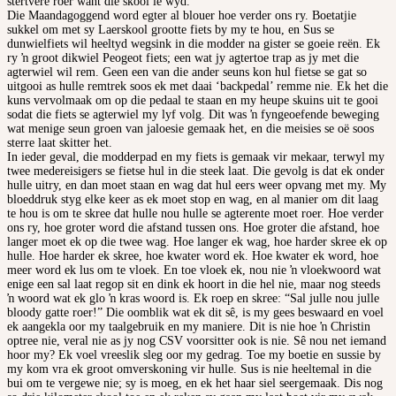
stertvere roer want die skool lê wyd.
Die Maandagoggend word egter al blouer hoe verder ons ry. Boetatjie
sukkel om met sy Laerskool grootte fiets by my te hou, en Sus se
dunwielfiets wil heeltyd wegsink in die modder na gister se goeie reën. Ek
ry ŉ groot dikwiel Peogeot fiets; een wat jy agtertoe trap as jy met die
agterwiel wil rem. Geen een van die ander seuns kon hul fietse se gat so
uitgooi as hulle remtrek soos ek met daai ‘backpedal’ remme nie. Ek het die
kuns vervolmaak om op die pedaal te staan en my heupe skuins uit te gooi
sodat die fiets se agterwiel my lyf volg. Dit was ŉ fyngeoefende beweging
wat menige seun groen van jaloesie gemaak het, en die meisies se oë soos
sterre laat skitter het.
In ieder geval, die modderpad en my fiets is gemaak vir mekaar, terwyl my
twee medereisigers se fietse hul in die steek laat. Die gevolg is dat ek onder
hulle uitry, en dan moet staan en wag dat hul eers weer opvang met my. My
bloeddruk styg elke keer as ek moet stop en wag, en al manier om dit laag
te hou is om te skree dat hulle nou hulle se agterente moet roer. Hoe verder
ons ry, hoe groter word die afstand tussen ons. Hoe groter die afstand, hoe
langer moet ek op die twee wag. Hoe langer ek wag, hoe harder skree ek op
hulle. Hoe harder ek skree, hoe kwater word ek. Hoe kwater ek word, hoe
meer word ek lus om te vloek. En toe vloek ek, nou nie ŉ vloekwoord wat
enige een sal laat regop sit en dink ek hoort in die hel nie, maar nog steeds
ŉ woord wat ek glo ŉ kras woord is. Ek roep en skree: “Sal julle nou julle
bloody gatte roer!” Die oomblik wat ek dit sê, is my gees beswaard en voel
ek aangekla oor my taalgebruik en my maniere. Dit is nie hoe ŉ Christin
optree nie, veral nie as jy nog CSV voorsitter ook is nie. Sê nou net iemand
hoor my? Ek voel vreeslik sleg oor my gedrag. Toe my boetie en sussie by
my kom vra ek groot omverskoning vir hulle. Sus is nie heeltemal in die
bui om te vergewe nie; sy is moeg, en ek het haar siel seergemaak. Dis nog