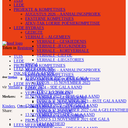
TUIS
LEDE
PROJEKTE & KOMPETISIES
AUGUSTUS 2026 – AANHALINGSPROJEK
EKSTERNE KOMPETISIES
ATKV-TAK LOERIE POËSIEKOMPETISIE
LEDE BYDRAES
GEDIGTE
VERHALE – ALGEMEEN
VERHALE – GESKIEDENIS
VERHALE -JEUG/KINDERS
Teken in
Registreer
VERHALE – KORTVERHALE
VERHALE -LIEFDE
TUIS
VERHALE -LIEGSTORIES
LEDE
PROSA
PROJEKTE & KOMPETISIES
LEES MEER OOR INK
AUGUSTUS 2026 – AANHALINGSPROJEK
INK SE GALA-AANDE
EKSTERNE KOMPETISIES
deur
Stephan
15 NOVEMBER 2025 – 10DE GALA
ATKV-TAK LOERIE POËSIEKOMPETISIE
FOTOS – 15 NOVEMBER 2025
LEDE BYDRAES
vir
Verhale
9 NOV 2024 – 9DE GALA AAND
GEDIGTE
FOTO’S 9 NOV 2024
VERHALE – ALGEMEEN
11 NOVEMBER 2023 – 8STE GALA AAND
Merkers:
VERHALE – GESKIEDENIS
FOTO’S 11 NOVEMBER 2023 – 8STE GALA AAND
VERHALE -JEUG/KINDERS
12 NOVEMBER 2022 – 7DE GALA AAND
Kinders
,
Ouers
,
Skool
VERHALE – KORTVERHALE
FOTO’S 12 NOVEMBER 2022 GALA GELEENTHEI
Share:
VERHALE -LIEFDE
13 NOVEMBER 2021 6DE GALA AAND
VERHALE -LIEGSTORIES
FOTO’S 13 NOVEMBER 2021 6DE GALA
PROSA
GELEENTHEID
LEES MEER OOR INK