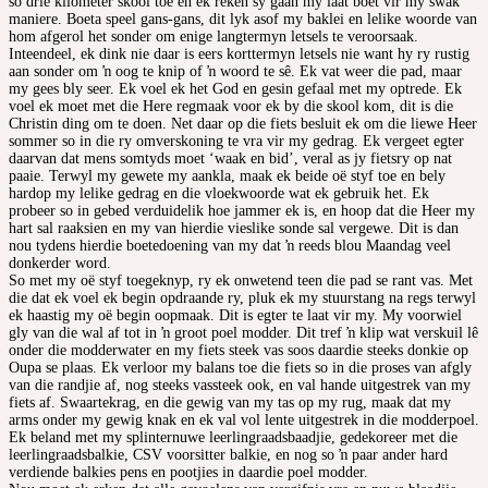
so drie kilometer skool toe en ek reken sy gaan my laat boet vir my swak
maniere. Boeta speel gans-gans, dit lyk asof my baklei en lelike woorde van
hom afgerol het sonder om enige langtermyn letsels te veroorsaak.
Inteendeel, ek dink nie daar is eers korttermyn letsels nie want hy ry rustig
aan sonder om ŉ oog te knip of ŉ woord te sê. Ek vat weer die pad, maar
my gees bly seer. Ek voel ek het God en gesin gefaal met my optrede. Ek
voel ek moet met die Here regmaak voor ek by die skool kom, dit is die
Christin ding om te doen. Net daar op die fiets besluit ek om die liewe Heer
sommer so in die ry omverskoning te vra vir my gedrag. Ek vergeet egter
daarvan dat mens somtyds moet ‘waak en bid’, veral as jy fietsry op nat
paaie. Terwyl my gewete my aankla, maak ek beide oë styf toe en bely
hardop my lelike gedrag en die vloekwoorde wat ek gebruik het. Ek
probeer so in gebed verduidelik hoe jammer ek is, en hoop dat die Heer my
hart sal raaksien en my van hierdie vieslike sonde sal vergewe. Dit is dan
nou tydens hierdie boetedoening van my dat ŉ reeds blou Maandag veel
donkerder word.
So met my oë styf toegeknyp, ry ek onwetend teen die pad se rant vas. Met
die dat ek voel ek begin opdraande ry, pluk ek my stuurstang na regs terwyl
ek haastig my oë begin oopmaak. Dit is egter te laat vir my. My voorwiel
gly van die wal af tot in ŉ groot poel modder. Dit tref ŉ klip wat verskuil lê
onder die modderwater en my fiets steek vas soos daardie steeks donkie op
Oupa se plaas. Ek verloor my balans toe die fiets so in die proses van afgly
van die randjie af, nog steeks vassteek ook, en val hande uitgestrek van my
fiets af. Swaartekrag, en die gewig van my tas op my rug, maak dat my
arms onder my gewig knak en ek val vol lente uitgestrek in die modderpoel.
Ek beland met my splinternuwe leerlingraadsbaadjie, gedekoreer met die
leerlingraadsbalkie, CSV voorsitter balkie, en nog so ŉ paar ander hard
verdiende balkies pens en pootjies in daardie poel modder.