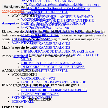
SKRYF
LEESTEKENS IN DIGKUNS
IDIOME EN GESEGDES IN AFRIKAANS
SO SKRYF JY ‘N LIMERICK – PHILIP DE VOS
Handig verslag
‘N KOPKRAPPERY OOR KOPPELTEKENS
STOF EN TEGNIEK – GERT STRYDOM
Vorige
volgende
PLAGIAAT/LETTERDIEFSTAL
SKRYFKUNS
WOORDEBOEKE
4 SKRYFWENKE – ANNERLE BARNARD
WOORDEBOEK – WAT
101 WENKE VIR DIE SKRYF VAN FIKSIE –
Amaspoke
DRIETALIGE IDOOM WOORDEBOEK PDF
DEUR ELIZE PARKER
E-WOORDEBOEKE
KORTVERHALE – WENKE
LETTERKUNDIGE TERME WOORDEBOEK
Ek wou nog altyd skryf en het uiteindelik laas jaar 'n bundel uitgebring. Ek
HOE OM ‘N GRILSTORIE TE SKRYF – DE WET
DIGNET WOORDEBOEK
bedink nie spesifiek 'n skrywe nie, dit kom spontaan en op ingewing van die
HUGO
SKENKINGS & DONASIES
oomblik. Ek sal enige kommentaar, sleg of goed, aanvaar met ope arms.
TAALGIDSE
BOEKWINKEL
AFRIKAANSE TAALGIDS
AFRIKAANSE TAALGIDS
Maak 'n opvolg-bydrae
INK MODERATOR SE EVALUERINGSKRITERIA
RIGLYNE OM ‘N RADIODRAMA OF -VERHAAL TE
Jy moet
aangemeld
wees om 'n kommentaar te plaas.
SKRYF
IDIOME EN GESEGDES IN AFRIKAANS
‘N KOPKRAPPERY OOR KOPPELTEKENS
AANSLUITINGSOPSIES
PLAGIAAT/LETTERDIEFSTAL
WOORDEBOEKE
WOORDEBOEK – WAT
DRIETALIGE IDOOM WOORDEBOEK PDF
INK se gratis YOUTUBE kanaal, kom volg ons gerus
E-WOORDEBOEKE
LETTERKUNDIGE TERME WOORDEBOEK
DIGNET WOORDEBOEK
SKENKINGS & DONASIES
PROEFLESER
BOEKWINKEL
LEDE AANLYN