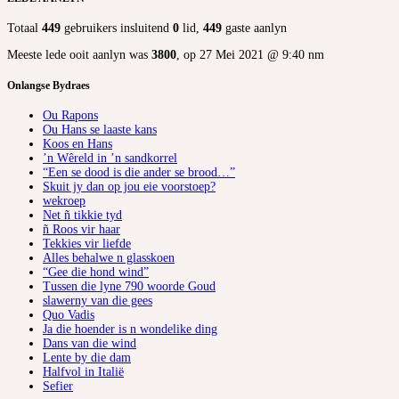
Totaal
449
gebruikers insluitend
0
lid,
449
gaste aanlyn
Meeste lede ooit aanlyn was
3800
, op 27 Mei 2021 @ 9:40 nm
Onlangse Bydraes
Ou Rapons
Ou Hans se laaste kans
Koos en Hans
’n Wêreld in ’n sandkorrel
“Een se dood is die ander se brood…”
Skuit jy dan op jou eie voorstoep?
wekroep
Net ñ tikkie tyd
ñ Roos vir haar
Tekkies vir liefde
Alles behalwe n glasskoen
“Gee die hond wind”
Tussen die lyne 790 woorde Goud
slawerny van die gees
Quo Vadis
Ja die hoender is n wondelike ding
Dans van die wind
Lente by die dam
Halfvol in Italië
Sefier