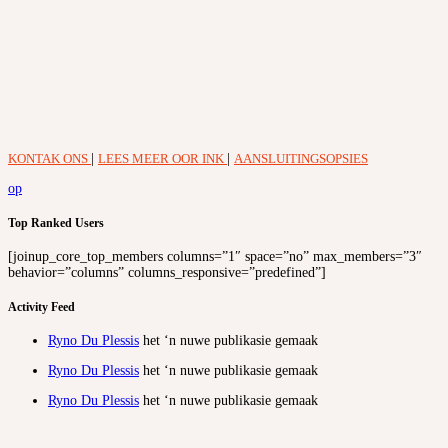
KONTAK ONS
|
LEES MEER OOR INK
|
AANSLUITINGSOPSIES
op
Top Ranked Users
[joinup_core_top_members columns=”1″ space=”no” max_members=”3″
behavior=”columns” columns_responsive=”predefined”]
Activity Feed
Ryno Du Plessis
het ‘n nuwe publikasie gemaak
Ryno Du Plessis
het ‘n nuwe publikasie gemaak
Ryno Du Plessis
het ‘n nuwe publikasie gemaak