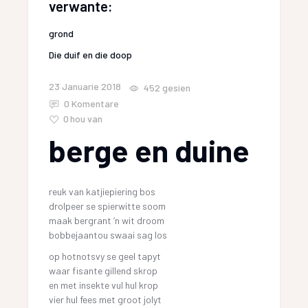
verwante:
grond
Die duif en die doop
23 Januarie 2018
452
gesien
0 Komentare
0
hou van
berge en duine
reuk van katjiepiering bos
drolpeer se spierwitte soom
maak bergrant ‘n wit droom
bobbejaantou swaai sag los
op hotnotsvy se geel tapyt
waar fisante gillend skrop
en met insekte vul hul krop
vier hul fees met groot jolyt