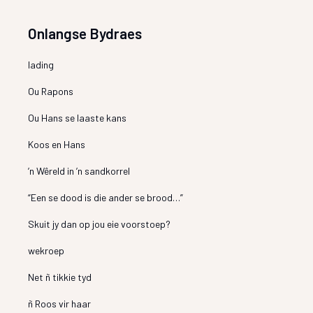
Onlangse Bydraes
lading
Ou Rapons
Ou Hans se laaste kans
Koos en Hans
’n Wêreld in ’n sandkorrel
“Een se dood is die ander se brood…”
Skuit jy dan op jou eie voorstoep?
wekroep
Net ñ tikkie tyd
ñ Roos vir haar