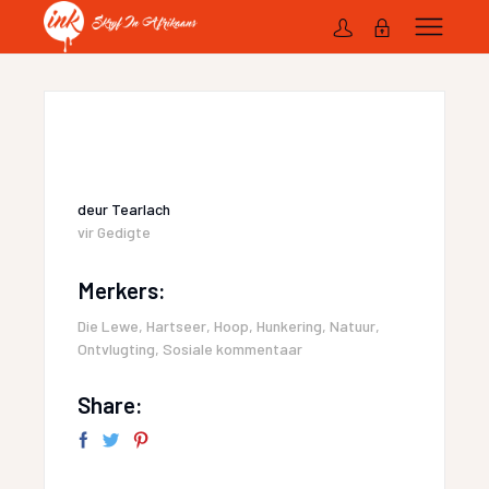
deur
Tearlach
vir
Gedigte
Merkers:
Die Lewe
,
Hartseer
,
Hoop
,
Hunkering
,
Natuur
,
Ontvlugting
,
Sosiale kommentaar
Share: