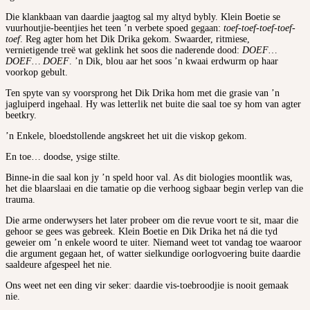
Die klankbaan van daardie jaagtog sal my altyd bybly. Klein Boetie se
vuurhoutjie-beentjies het teen ’n verbete spoed gegaan:
toef-toef-toef-toef-
toef
. Reg agter hom het Dik Drika gekom. Swaarder, ritmiese,
vernietigende treë wat geklink het soos die naderende dood:
DOEF…
DOEF… DOEF
. ’n Dik, blou aar het soos ’n kwaai erdwurm op haar
voorkop gebult.
Ten spyte van sy voorsprong het Dik Drika hom met die grasie van ’n
jagluiperd ingehaal. Hy was letterlik net buite die saal toe sy hom van agter
beetkry.
’n Enkele, bloedstollende angskreet het uit die viskop gekom.
En toe… doodse, ysige stilte.
Binne-in die saal kon jy ’n speld hoor val. As dit biologies moontlik was,
het die blaarslaai en die tamatie op die verhoog sigbaar begin verlep van die
trauma.
Die arme onderwysers het later probeer om die revue voort te sit, maar die
gehoor se gees was gebreek. Klein Boetie en Dik Drika het ná die tyd
geweier om ’n enkele woord te uiter. Niemand weet tot vandag toe waaroor
die argument gegaan het, of watter sielkundige oorlogvoering buite daardie
saaldeure afgespeel het nie.
Ons weet net een ding vir seker: daardie vis-toebroodjie is nooit gemaak
nie.