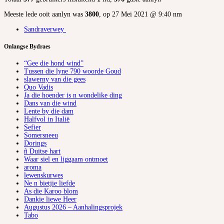
Meeste lede ooit aanlyn was
3800
, op 27 Mei 2021 @ 9:40 nm
Sandraverwey
Onlangse Bydraes
“Gee die hond wind”
Tussen die lyne 790 woorde Goud
slawerny van die gees
Quo Vadis
Ja die hoender is n wondelike ding
Dans van die wind
Lente by die dam
Halfvol in Italië
Sefier
Somersneeu
Dorings
ñ Duitse hart
Waar siel en liggaam ontmoet
aroma
lewenskurwes
Ne n bietjie liefde
As die Karoo blom
Dankie liewe Heer
Augustus 2026 – Aanhalingsprojek
Tabo