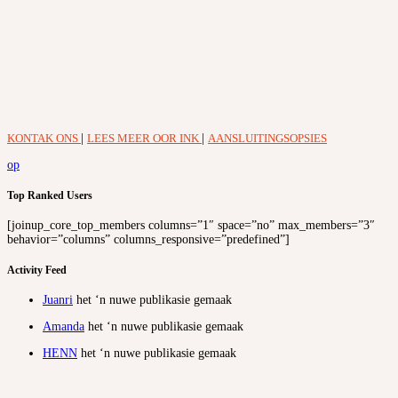
KONTAK ONS
|
LEES MEER OOR INK
|
AANSLUITINGSOPSIES
op
Top Ranked Users
[joinup_core_top_members columns=”1″ space=”no” max_members=”3″
behavior=”columns” columns_responsive=”predefined”]
Activity Feed
Juanri
het ‘n nuwe publikasie gemaak
Amanda
het ‘n nuwe publikasie gemaak
HENN
het ‘n nuwe publikasie gemaak