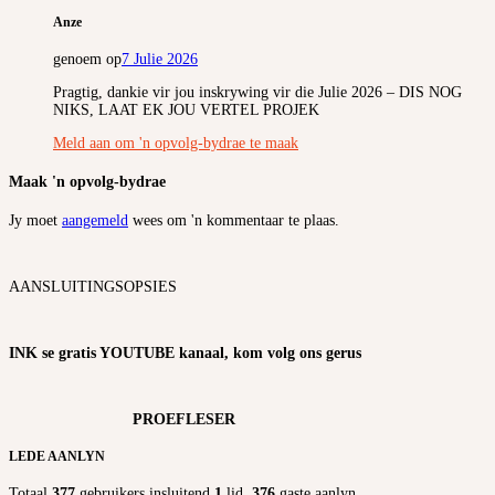
Anze
genoem op
7 Julie 2026
Pragtig, dankie vir jou inskrywing vir die Julie 2026 – DIS NOG
NIKS, LAAT EK JOU VERTEL PROJEK
Meld aan om 'n opvolg-bydrae te maak
Maak 'n opvolg-bydrae
Jy moet
aangemeld
wees om 'n kommentaar te plaas.
AANSLUITINGSOPSIES
INK se gratis YOUTUBE kanaal, kom volg ons gerus
PROEFLESER
LEDE AANLYN
Totaal
377
gebruikers insluitend
1
lid,
376
gaste aanlyn