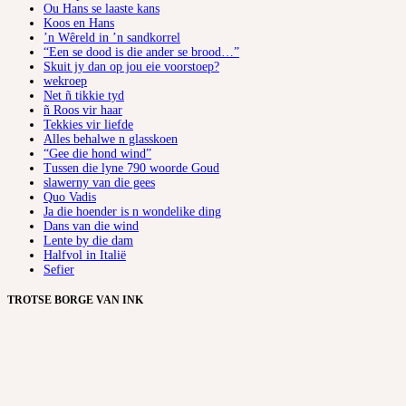
Ou Hans se laaste kans
Koos en Hans
’n Wêreld in ’n sandkorrel
“Een se dood is die ander se brood…”
Skuit jy dan op jou eie voorstoep?
wekroep
Net ñ tikkie tyd
ñ Roos vir haar
Tekkies vir liefde
Alles behalwe n glasskoen
“Gee die hond wind”
Tussen die lyne 790 woorde Goud
slawerny van die gees
Quo Vadis
Ja die hoender is n wondelike ding
Dans van die wind
Lente by die dam
Halfvol in Italië
Sefier
TROTSE BORGE VAN INK