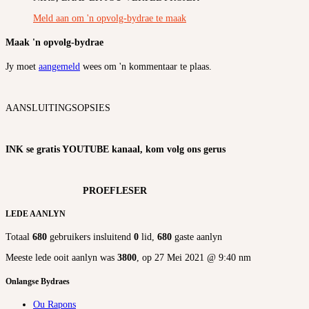
Meld aan om 'n opvolg-bydrae te maak
Maak 'n opvolg-bydrae
Jy moet
aangemeld
wees om 'n kommentaar te plaas.
AANSLUITINGSOPSIES
INK se gratis YOUTUBE kanaal, kom volg ons gerus
PROEFLESER
LEDE AANLYN
Totaal
680
gebruikers insluitend
0
lid,
680
gaste aanlyn
Meeste lede ooit aanlyn was
3800
, op 27 Mei 2021 @ 9:40 nm
Onlangse Bydraes
Ou Rapons