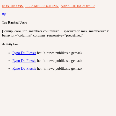
KONTAK ONS
|
LEES MEER OOR INK
|
AANSLUITINGSOPSIES
op
Top Ranked Users
[joinup_core_top_members columns=”1″ space=”no” max_members=”3″
behavior=”columns” columns_responsive=”predefined”]
Activity Feed
Ryno Du Plessis
het ‘n nuwe publikasie gemaak
Ryno Du Plessis
het ‘n nuwe publikasie gemaak
Ryno Du Plessis
het ‘n nuwe publikasie gemaak