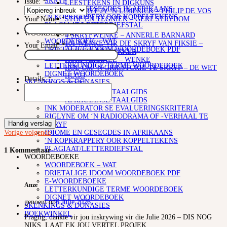
SKRYF
Issue:
*
LEESTEKENS IN DIGKUNS
IDIOME EN GESEGDES IN AFRIKAANS
SO SKRYF JY ‘N LIMERICK – PHILIP DE VOS
‘N KOPKRAPPERY OOR KOPPELTEKENS
STOF EN TEGNIEK – GERT STRYDOM
Your Name:
*
PLAGIAAT/LETTERDIEFSTAL
SKRYFKUNS
WOORDEBOEKE
4 SKRYFWENKE – ANNERLE BARNARD
WOORDEBOEK – WAT
101 WENKE VIR DIE SKRYF VAN FIKSIE –
Your Email:
*
DRIETALIGE IDOOM WOORDEBOEK PDF
DEUR ELIZE PARKER
E-WOORDEBOEKE
KORTVERHALE – WENKE
LETTERKUNDIGE TERME WOORDEBOEK
HOE OM ‘N GRILSTORIE TE SKRYF – DE WET
DIGNET WOORDEBOEK
HUGO
Details:
*
SKENKINGS & DONASIES
TAALGIDSE
BOEKWINKEL
AFRIKAANSE TAALGIDS
AFRIKAANSE TAALGIDS
INK MODERATOR SE EVALUERINGSKRITERIA
RIGLYNE OM ‘N RADIODRAMA OF -VERHAAL TE
Handig verslag
SKRYF
IDIOME EN GESEGDES IN AFRIKAANS
Vorige
volgende
‘N KOPKRAPPERY OOR KOPPELTEKENS
PLAGIAAT/LETTERDIEFSTAL
1 Kommentaar
WOORDEBOEKE
WOORDEBOEK – WAT
DRIETALIGE IDOOM WOORDEBOEK PDF
E-WOORDEBOEKE
Anze
LETTERKUNDIGE TERME WOORDEBOEK
DIGNET WOORDEBOEK
genoem op
6 Julie 2026
SKENKINGS & DONASIES
BOEKWINKEL
Pragtig, dankie vir jou inskrywing vir die Julie 2026 – DIS NOG
NIKS, LAAT EK JOU VERTEL PROJEK